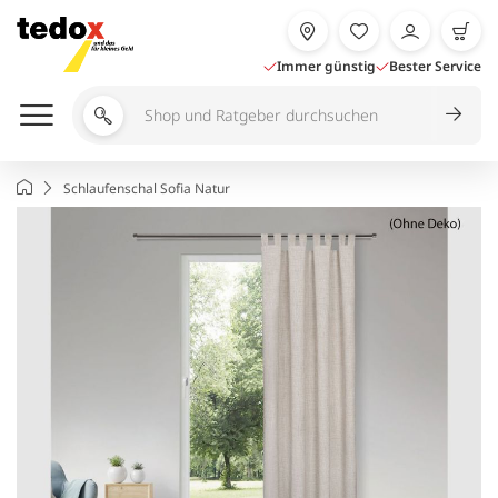
Zum
Inhalt
springen
Immer günstig
Bester Service
Shop
und
Ratgeber
Startseite
Schlaufenschal Sofia Natur
durchsuchen