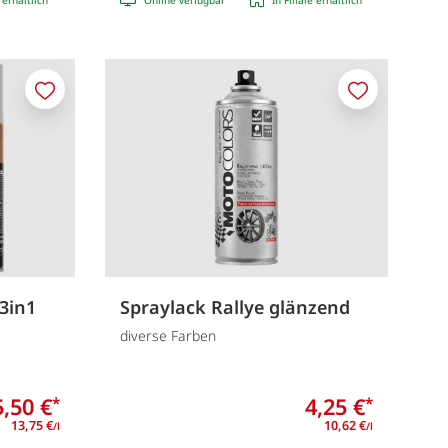
Merken
Merken
3in1
Spraylack Rallye glänzend
diverse Farben
5,50 €
4,25 €
*
*
13,75 €
10,62 €
/l
/l