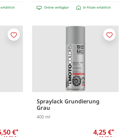
e erhältlich
Online verfügbar
In Filiale erhältlich
Merken
Merken
Spraylack Grundierung
Grau
400 ml
6,50 €
4,25 €
*
*