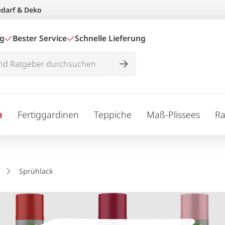
edarf & Deko
ig
Bester Service
Schnelle Lieferung
n
Fertiggardinen
Teppiche
Maß-Plissees
Ra
Sprühlack