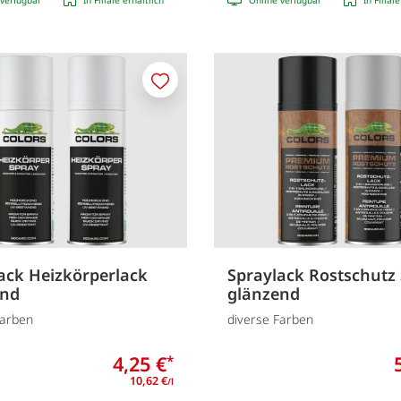
Merken
ack Heizkörperlack
Spraylack Rostschutz 
end
glänzend
Farben
diverse Farben
4,25 €
*
10,62 €
/l