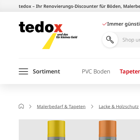
Zum
tedox – Ihr Renovierungs-Discounter für Böden, Malerb
Inhalt
springen
Immer günst
Shop
und
Ratgeber
Sortiment
PVC Boden
Tapete
durchsuchen
Startseite
Malerbedarf & Tapeten
Lacke & Holzschutz