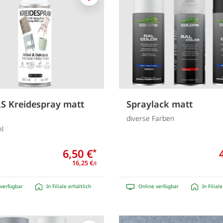
Merken
 Kreidespray matt
Spraylack matt
diverse Farben
l
6,50 €
*
16,25 €
/l
verfügbar
In Filiale erhältlich
Online verfügbar
In Filial