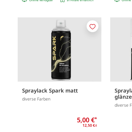
Merken
Spraylack Spark matt
Sprayl
glänz
diverse Farben
diverse 
5,00 €
*
12,50 €
/l