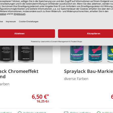
Merken
ack Chromeeffekt
Spraylack Bau-Markie
end
diverse Farben
Farben
6,50 €
*
16,25 €
/l
verfügbar
In Filiale erhältlich
Online verfügbar
In Filial