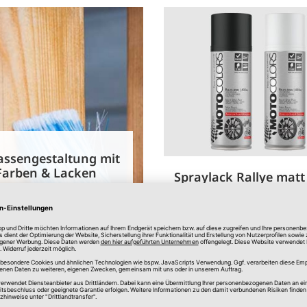
assengestaltung mit
Farben & Lacken
Spraylack Rallye matt
ür eine individuelle Terrasse
diverse Farben
nig Geld - bringen Sie Farbe
in Ihre Terrasse
weiterlesen
Online verfügbar
In Filial