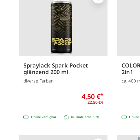
Merken
Spraylack Spark Pocket
COLORS
glänzend 200 ml
2in1
diverse Farben
ca. 400 m
4,50 €
*
22,50 €
/l
Online verfügbar
In Filiale erhältlich
Online 