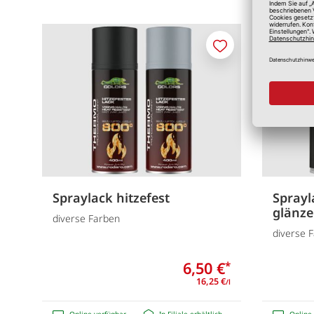
Merken
Spraylack hitzefest
Sprayl
glänz
diverse Farben
diverse 
6,50 €
*
16,25 €
/l
Online verfügbar
In Filiale erhältlich
Online 