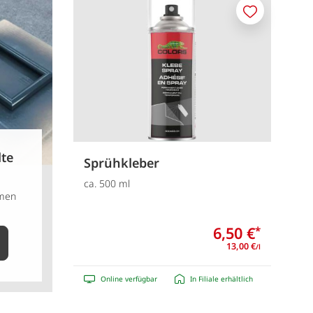
Merken
lte
Sprühkleber
ca. 500 ml
hmen
6,50 €
*
13,00 €
/l
Online verfügbar
In Filiale erhältlich