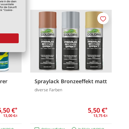
Merken
Merken
rer
Spraylack Bronzeeffekt matt
diverse Farben
6,50 €
5,50 €
*
*
13,00 €
13,75 €
/l
/l
e erhältlich
Online verfügbar
In Filiale erhältlich