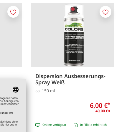
Merken
Merken
Dispersion Ausbesserungs-
Spray Weiß
ca. 150 ml
4,25 €
6,00 €
*
*
10,62 €
40,00 €
/l
/l
e erhältlich
Online verfügbar
In Filiale erhältlich