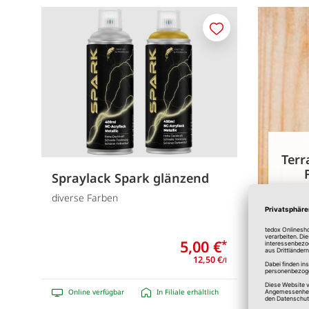
Merken
Terr
Spraylack Spark glänzend
diverse Farben
Ideen f
für we
5,00 €
*
12,50 €
/l
Online verfügbar
In Filiale erhältlich