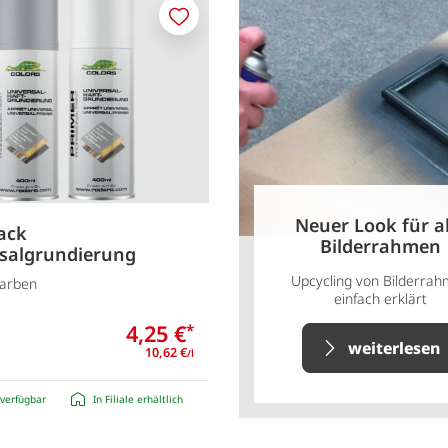
Merken
Neuer Look für a
ack
Bilderrahmen
salgrundierung
Upcycling von Bilderra
Farben
einfach erklärt
4,25 €
*
weiterlesen
10,62 €
/l
verfügbar
In Filiale erhältlich