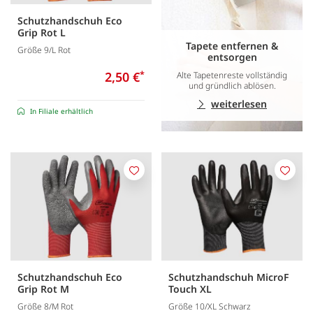
Schutzhandschuh Eco
Grip Rot L
Tapete entfernen &
Größe 9/L Rot
entsorgen
2,50 €
*
Alte Tapetenreste vollständig
und gründlich ablösen.
weiterlesen
In Filiale erhältlich
Merken
Merk
Schutzhandschuh Eco
Schutzhandschuh MicroF
Grip Rot M
Touch XL
Größe 8/M Rot
Größe 10/XL Schwarz