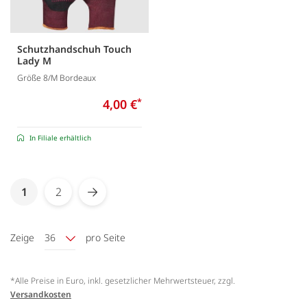
Schutzhandschuh Touch
Lady M
Größe 8/M Bordeaux
4,00 €
*
In Filiale erhältlich
Seite
You're currently reading page
1
2
Seite
Seite
Weiter
Zeige
36
pro Seite
*Alle Preise in Euro, inkl. gesetzlicher Mehrwertsteuer, zzgl.
Versandkosten