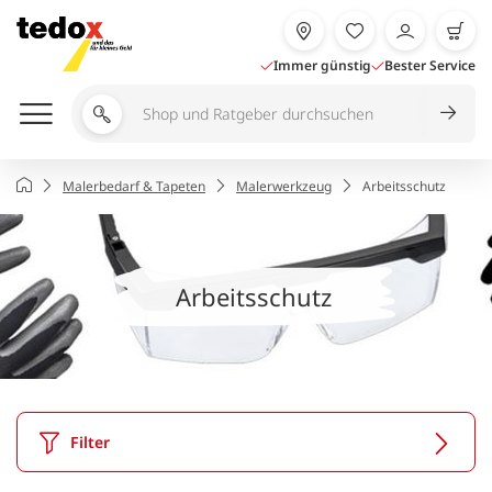
Zum
Inhalt
springen
Immer günstig
Bester Service
Shop
und
Ratgeber
Startseite
Malerbedarf & Tapeten
Malerwerkzeug
Arbeitsschutz
durchsuchen
Arbeitsschutz
Filter