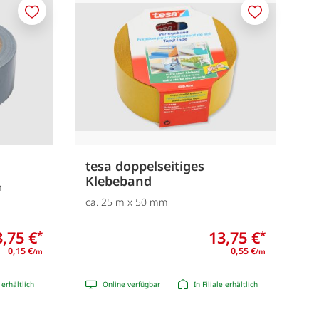
Merken
Merken
tesa doppelseitiges
Klebeband
m
ca. 25 m x 50 mm
3,75 €
13,75 €
*
*
0,15 €
0,55 €
/m
/m
e erhältlich
Online verfügbar
In Filiale erhältlich