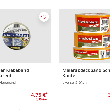
Merken
ter Klebeband
Malerabdeckband Sch
arent
Kante
rklebeband
diverse Größen
4,75 €
*
0,19 €
/m