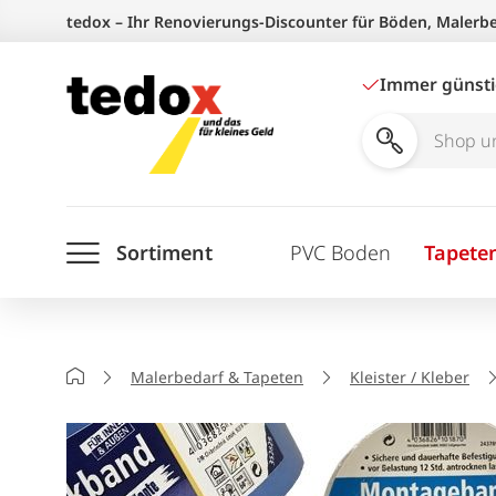
Zum
tedox – Ihr Renovierungs-Discounter für Böden, Malerb
Inhalt
springen
Immer günst
Shop
und
Ratgeber
Sortiment
PVC Boden
Tapete
durchsuchen
Startseite
Malerbedarf & Tapeten
Kleister / Kleber