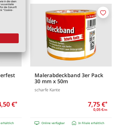
Merken
Merken
erfest
Malerabdeckband 3er Pack
30 mm x 50m
scharfe Kante
4,50 €
7,75 €
*
*
0,05 €
/m
e erhältlich
Online verfügbar
In Filiale erhältlich