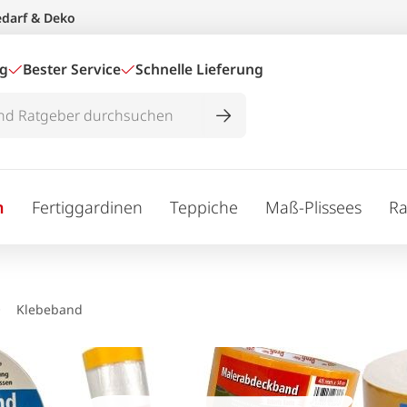
edarf & Deko
ig
Bester Service
Schnelle Lieferung
n
Fertiggardinen
Teppiche
Maß-Plissees
Ra
Klebeband