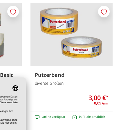
Merken
Merken
Basic
Putzerband
diverse Größen
4,25 €
3,00 €
*
*
0,08 €
0,09 €
/m
/m
e erhältlich
Online verfügbar
In Filiale erhältlich