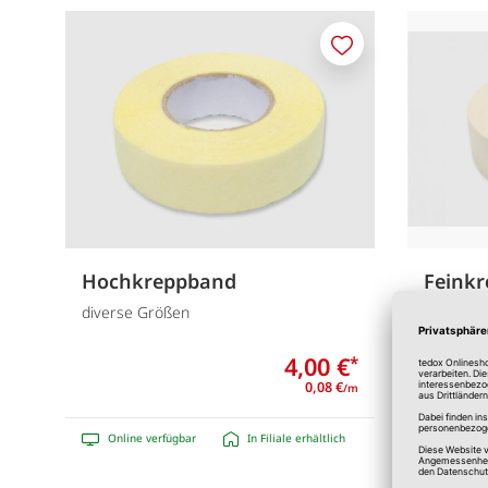
Merken
Hochkreppband
Feink
diverse Größen
diverse 
4,00 €
*
0,08 €
/m
Online verfügbar
In Filiale erhältlich
Online 