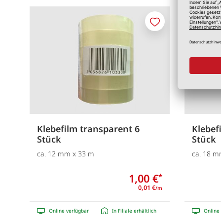
Merken
Klebefilm transparent 6
Klebef
Stück
Stück
ca. 12 mm x 33 m
ca. 18 m
1,00 €
*
0,01 €
/m
Online verfügbar
In Filiale erhältlich
Online 