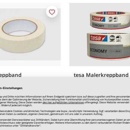
Merken
reppband
tesa Malerkreppband 
Größen
diverse Größen
2,00 €
*
0,04 €
/m
verfügbar
In Filiale erhältlich
Online verfügbar
In Filial