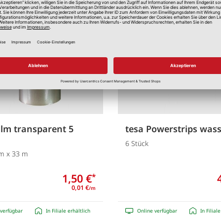
Merken
ilm transparent 5
tesa Powerstrips wass
6 Stück
m x 33 m
1,50 €
*
0,01 €
/m
verfügbar
In Filiale erhältlich
Online verfügbar
In Filial