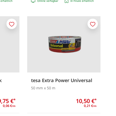
e erhältlich
Online verfügbar
In Filiale erhältlich
Merken
Merken
k
tesa Extra Power Universal
50 mm x 50 m
9,75 €
10,50 €
*
*
0,06 €
0,21 €
/m
/m