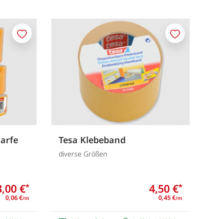
Merken
Merken
arfe
Tesa Klebeband
diverse Größen
3,00 €
4,50 €
*
*
0,06 €
0,45 €
/m
/m