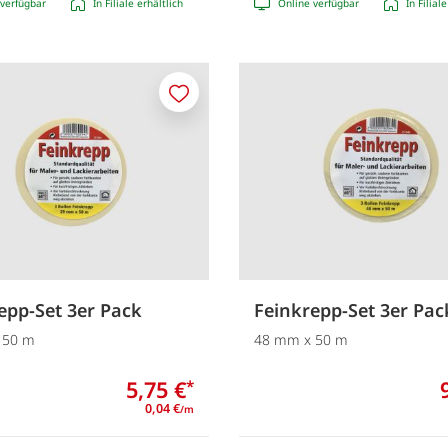
verfügbar
In Filiale erhältlich
Online verfügbar
In Filial
Merken
epp-Set 3er Pack
Feinkrepp-Set 3er Pac
 50 m
48 mm x 50 m
5,75 €
*
0,04 €
/m