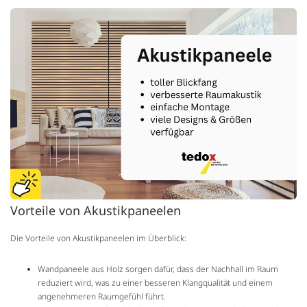
Vorteile von Akustikpaneelen
Die Vorteile von Akustikpaneelen im Überblick:
Wandpaneele aus Holz sorgen dafür, dass der Nachhall im Raum
reduziert wird, was zu einer besseren Klangqualität und einem
angenehmeren Raumgefühl führt.