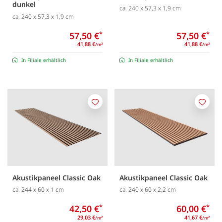
dunkel
ca. 240 x 57,3 x 1,9 cm
ca. 240 x 57,3 x 1,9 cm
57,50 €
*
57,50 €
*
41,88 €
41,88 €
/m
/m
2
2
In Filiale erhältlich
In Filiale erhältlich
Merken
Merk
Akustikpaneel Classic Oak
Akustikpaneel Classic Oak
ca. 244 x 60 x 1 cm
ca. 240 x 60 x 2,2 cm
42,50 €
*
60,00 €
*
29,03 €
41,67 €
/m
/m
2
2