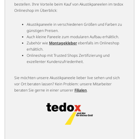
bestellen. Ihre Vorteile beim Kauf von Akustikpaneelen im tedox
Onlineshop im Überblick:
Akustikpaneele in verschiedenen Größen und Farben zu
günstigen Preisen.
Auch kleine Paneele zum modularen Aufbau erhältlich.
Zubehör wie
Montagekleber
ebenfalls im Onlineshop
erhältlich.
Onlineshop mit Trusted Shops Zertifizierung und
exzellenter Kundenzufriedenheit.
Sie möchten unsere Akustikpaneele lieber live sehen und sich
vor Ort beraten lassen? Kein Problem: unsere Mitarbeiter
beraten Sie gerne in einer unserer
Filialen
.