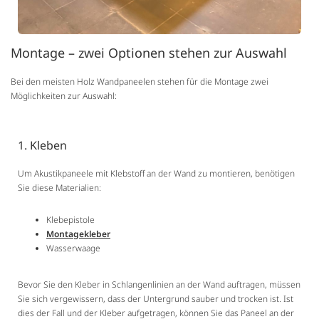
Montage – zwei Optionen stehen zur Auswahl
Bei den meisten Holz Wandpaneelen stehen für die Montage zwei
Möglichkeiten zur Auswahl:
1. Kleben
Um Akustikpaneele mit Klebstoff an der Wand zu montieren, benötigen
Sie diese Materialien:
Klebepistole
Montagekleber
Wasserwaage
Bevor Sie den Kleber in Schlangenlinien an der Wand auftragen, müssen
Sie sich vergewissern, dass der Untergrund sauber und trocken ist. Ist
dies der Fall und der Kleber aufgetragen, können Sie das Paneel an der