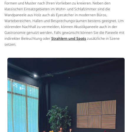
Formen und Muster nach Ihren Vorlieben zu kreieren. Neben den
klassischen Einsatzgebieten im Wohn- und Schlafzimmer sind die
Wandpaneele aus Holz auch als Eyecatcher in modernen Büros,
Wartebereichen, Hallen und Besprechungsräumen bestens geeignet. Um
störenden Nachhall zu vermeiden, können Akustikpaneele auch in der
Gastronomie genutzt werden. Falls gewünscht können Sie die Paneele mit
indirekter Beleuchtung oder
Strahlern und Spots
zusätzliche in Szene
setzen.