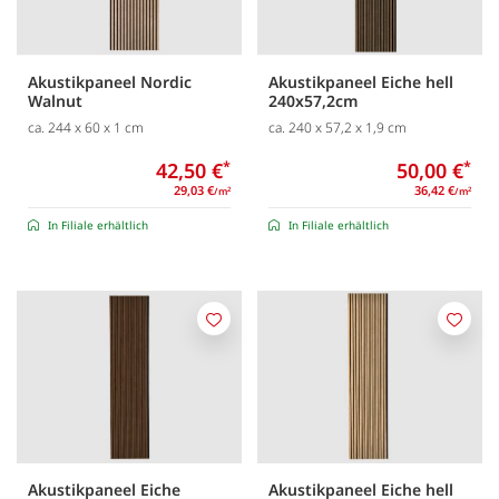
Akustikpaneel Nordic
Akustikpaneel Eiche hell
Walnut
240x57,2cm
ca. 244 x 60 x 1 cm
ca. 240 x 57,2 x 1,9 cm
42,50 €
*
50,00 €
*
29,03 €
36,42 €
/m
/m
2
2
In Filiale erhältlich
In Filiale erhältlich
Merken
Merk
Akustikpaneel Eiche
Akustikpaneel Eiche hell