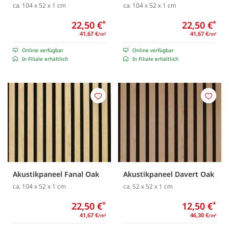
ca. 104 x 52 x 1 cm
ca. 104 x 52 x 1 cm
22,50 €
*
22,50 €
*
41,67 €
41,67 €
/m
/m
2
2
Online verfügbar
Online verfügbar
In Filiale erhältlich
In Filiale erhältlich
Merken
Merk
Akustikpaneel Fanal Oak
Akustikpaneel Davert Oak
ca. 104 x 52 x 1 cm
ca. 52 x 52 x 1 cm
22,50 €
*
12,50 €
*
41,67 €
46,30 €
/m
/m
2
2