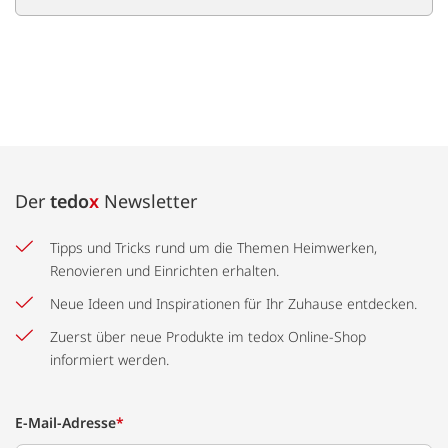
Der
tedo
x
Newsletter
Tipps und Tricks rund um die Themen Heimwerken,
Renovieren und Einrichten erhalten.
Neue Ideen und Inspirationen für Ihr Zuhause entdecken.
Zuerst über neue Produkte im tedox Online-Shop
informiert werden.
E-Mail-Adresse
*