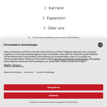
Karriere
Expansion
Über uns
Unternehmensgeschichte
Nachhaltigkeitsleitbild
Kundenservice Onlineshop
Tel.:
0 55 93 - 80 29 77 12
Unseren Kundenservice erreichen Sie:
MO-FR: 09:00 Uhr bis 16:30 Uhr
Kontaktformular