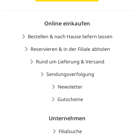
Online einkaufen
Bestellen & nach Hause liefern lassen
Reservieren & in der Filiale abholen
Rund um Lieferung & Versand
Sendungsverfolgung
Newsletter
Gutscheine
Unternehmen
Filialsuche