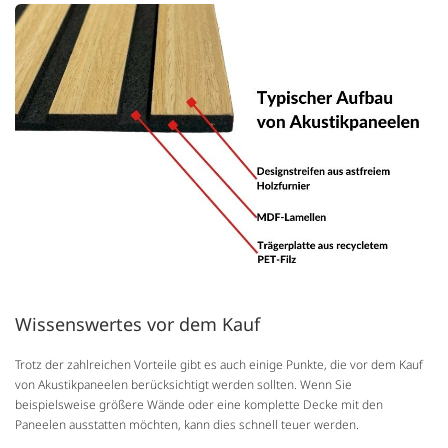
Wissenswertes vor dem Kauf
Trotz der zahlreichen Vorteile gibt es auch einige Punkte, die vor dem Kauf
von Akustikpaneelen berücksichtigt werden sollten. Wenn Sie
beispielsweise größere Wände oder eine komplette Decke mit den
Paneelen ausstatten möchten, kann dies schnell teuer werden.