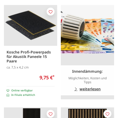
Merken
Kosche Profi-Powerpads
für Akustik Paneele 15
Paare
ca. 7,5 x 4,2 cm
Innendämmung:
9,75 €
*
Möglichkeiten, Kosten und
Tipps
weiterlesen
Online verfügbar
In Filiale erhältlich
Merken
Merk