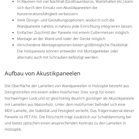
In Räumen mit viel Nachhall (Großraumbüros, Wartehallen etc.) kann
sich durch den Einsatz von Akustikpaneelen die
Konzentrationsfähigkeit verbessern.
Viele Design- und Gestaltungsoptionen, wodurch sich die
Wandpaneele nahtlos in nahezu jede Einrichtung integrieren lassen.
Einfacher Zuschnitt der Paneele mit einem Cuttermesser möglich.
Montage an der Wand und /oder der Decke möglich.
Verschiedene Montageoptionen bieten größtmögliche Flexibilität:
Die Holzpaneele können entweder mit Montagekleber oder
alternativ auch mit Schrauben befestigt werden.
Aufbau von Akustikpaneelen
Die Oberfläche der Lamellen von Wandpaneelen in Holzoptik besteht aus
Designstreifen mit einem edlen Holzfurnier. Dies sorgt für einen
hochwertigen Look und ist gleichzeitig deutlich günstiger als Akustikpaneele
mit Lamellen aus Massivholz. Unter dem Holzfurnier befindet sich eine
MDF-Lamelle, die Stabilität und Festigkeit verleiht. Das Trägermaterial dieser
Paneele ist PET-Filz. Die Filzschicht trägt zusätzlich zur Schalldämmung bei
und bietet optischen einen ansprechenden Kontrast zu den Lamellen in
Holzoptik.