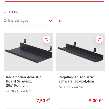
28
Artikel
Online verfügbar
Aufsteigend
sortieren
Merken
Merk
Regalboden Acoustic
Regalboden Acoustic
Board Schwarz,
Schwarz, 30x6x4,4cm
20x10x4,4cm
ca. 30 x 6 x 4,4 cm
ca. 20 x 10 x 4,4cm
7,50 €
*
9,00 €
*