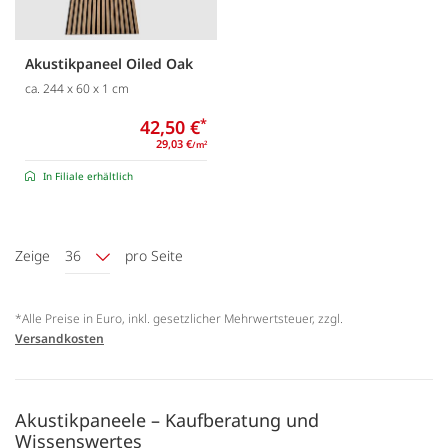
Akustikpaneel Oiled Oak
ca. 244 x 60 x 1 cm
42,50 €
*
29,03 €
/m
2
In Filiale erhältlich
Zeige
36
pro Seite
*Alle Preise in Euro, inkl. gesetzlicher Mehrwertsteuer, zzgl.
Versandkosten
Akustikpaneele – Kaufberatung und
Wissenswertes