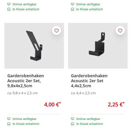
Online verfügbar
Online verfügbar
In Filiale erhältlich
In Filiale erhältlich
Merken
Merk
Garderobenhaken
Garderobenhaken
Acoustic 2er Set,
Acoustic 2er Set
9,8x4x2,5cm
4,4x2,5cm
ca. 9,8 x 4 x 2,5 cm
ca. 4,4 x 2,5 cm
4,00 €
*
2,25 €
*
Online verfügbar
Online verfügbar
In Filiale erhältlich
In Filiale erhältlich