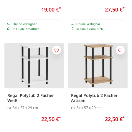
19,00 €
*
27,50 €
*
Online verfügbar
Online verfügbar
In Filiale erhältlich
In Filiale erhältlich
Merken
Merk
Regal Polytub 2 Fächer
Regal Polytub 2 Fächer
Weiß
Artisan
ca. 34 x 57 x 29 cm
ca. 34 x 57 x 29 cm
22,50 €
*
22,50 €
*