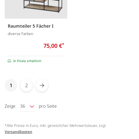
Raumteiler 5 Fächer I
diverse Farben
75,00 €
*
In Filiale erhältlich
Seite
You're currently reading page
1
2
Seite
Seite
Weiter
Zeige
36
pro Seite
*Alle Preise in Euro, inkl. gesetzlicher Mehrwertsteuer, zzgl.
Versandkosten