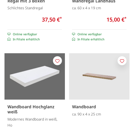
Regal mit 3 Boxen
Wandregal Landhaus
Schlichtes Standregal
ca. 60 x 4 x 19 cm
37,50 €
*
15,00 €
*
Online verfügbar
Online verfügbar
In Filiale erhältlich
In Filiale erhältlich
Merken
Merk
Wandboard Hochglanz
Wandboard
weiß
ca. 90 x 4 x 25 cm
Modernes Wandboard in weiß,
Ho