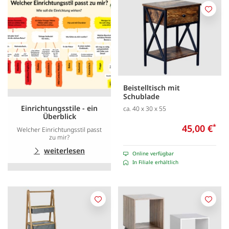
Merk
Beistelltisch mit
Schublade
Einrichtungsstile - ein
ca. 40 x 30 x 55
Überblick
45,00 €
*
Welcher Einrichtungsstil passt
zu mir?
weiterlesen
Online verfügbar
In Filiale erhältlich
Merken
Merk