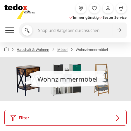
Zum
Inhalt
springen
Immer günstig
Bester Service
Shop
und
Ratgeber
Startseite
Haushalt & Wohnen
Möbel
Wohnzimmermöbel
durchsuchen
Wohnzimmermöbel
Filter