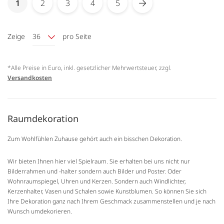
You're currently reading page
1
2
3
4
5
Seite
Seite
Seite
Seite
Seite
Weiter
Zeige
36
pro Seite
*Alle Preise in Euro, inkl. gesetzlicher Mehrwertsteuer, zzgl.
Versandkosten
Raumdekoration
Zum Wohlfühlen Zuhause gehört auch ein bisschen Dekoration.
Wir bieten Ihnen hier viel Spielraum. Sie erhalten bei uns nicht nur
Bilderrahmen und -halter sondern auch Bilder und Poster. Oder
Wohnraumspiegel, Uhren und Kerzen. Sondern auch Windlichter,
Kerzenhalter, Vasen und Schalen sowie Kunstblumen. So können Sie sich
Ihre Dekoration ganz nach Ihrem Geschmack zusammenstellen und je nach
Wunsch umdekorieren.