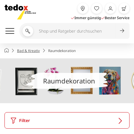
Zum
Inhalt
springen
Immer günstig
Bester Service
Shop
und
Ratgeber
Startseite
Bad & Kreativ
Raumdekoration
durchsuchen
Raumdekoration
Filter