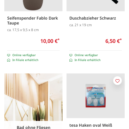
Seifenspender Fablo Dark
Duschabzieher Schwarz
Taupe
ca. 21 x 19 cm
ca. 17,5 x 9,5 x 8 cm
10,00 €
*
6,50 €
*
Online verfügbar
Online verfügbar
In Filiale erhältlich
In Filiale erhältlich
Merk
tesa Haken oval Weiß
Bad ohne Fliesen