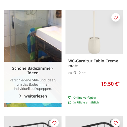
Merk
WC-Garnitur Fablo Creme
matt
Schöne Badezimmer-
Ideen
ca. Ø 12 cm
Verschiedene Stile und Ideen,
19,50 €
*
um das Badezimmer
individuell aufzupeppen.
weiterlesen
Online verfügbar
In Filiale erhältlich
Merken
Merk