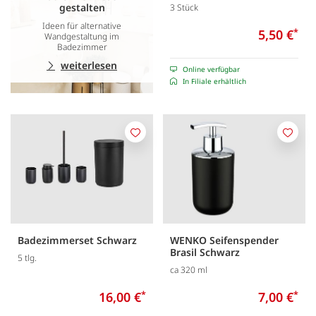
gestalten
3 Stück
Ideen für alternative
5,50 €
*
Wandgestaltung im
Badezimmer
weiterlesen
Online verfügbar
In Filiale erhältlich
Merken
Merk
Badezimmerset Schwarz
WENKO Seifenspender
Brasil Schwarz
5 tlg.
ca 320 ml
16,00 €
*
7,00 €
*