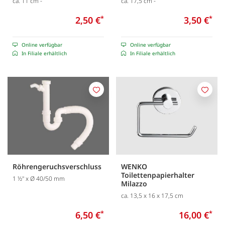
ca. 11 cm -
ca. 17,5 cm -
2,50 €
*
3,50 €
*
Online verfügbar
Online verfügbar
In Filiale erhältlich
In Filiale erhältlich
Merken
Merk
Röhrengeruchsverschluss
WENKO
Toilettenpapierhalter
1 ½" x Ø 40/50 mm
Milazzo
ca. 13,5 x 16 x 17,5 cm
6,50 €
*
16,00 €
*