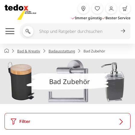
Zum
Inhalt
springen
Immer günstig
Bester Service
Shop
und
Ratgeber
Startseite
Bad & Kreativ
Badausstattung
Bad Zubehör
durchsuchen
Bad Zubehör
Filter