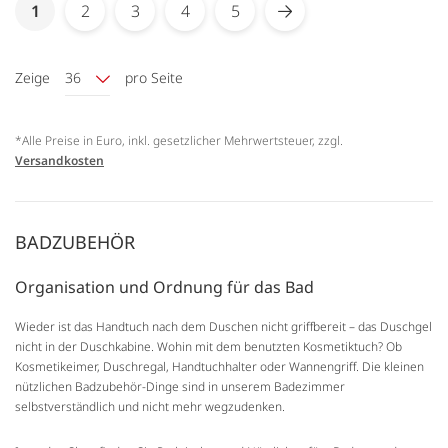
Seite
You're currently reading page
1
2
3
4
5
Seite
Seite
Seite
Seite
Seite
Weiter
Zeige
36
pro Seite
*Alle Preise in Euro, inkl. gesetzlicher Mehrwertsteuer, zzgl.
Versandkosten
BADZUBEHÖR
Organisation und Ordnung für das Bad
Wieder ist das Handtuch nach dem Duschen nicht griffbereit – das Duschgel
nicht in der Duschkabine. Wohin mit dem benutzten Kosmetiktuch? Ob
Kosmetikeimer, Duschregal, Handtuchhalter oder Wannengriff. Die kleinen
nützlichen Badzubehör-Dinge sind in unserem Badezimmer
selbstverständlich und nicht mehr wegzudenken.