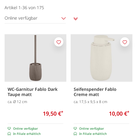
Artikel
1
-
36
von
175
Online verfügbar
Aufsteigend
sortieren
Merken
Merk
WC-Garnitur Fablo Dark
Seifenspender Fablo
Taupe matt
Creme matt
ca. Ø 12 cm
ca. 17,5 x 9,5 x 8 cm
19,50 €
*
10,00 €
*
Online verfügbar
Online verfügbar
In Filiale erhältlich
In Filiale erhältlich