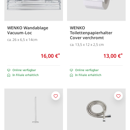
WENKO Wandablage
WENKO
Vacuum-Loc
Toilettenpapierhalter
Cover verchromt
ca. 26 x 6,5 x 14cm
ca. 13,5 x 12 x 2,5 cm
16,00 €
*
13,00 €
*
Online verfügbar
Online verfügbar
In Filiale erhältlich
In Filiale erhältlich
Merken
Merk