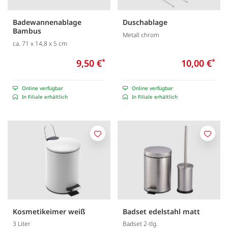
Badewannenablage
Duschablage
Bambus
Metall chrom
ca. 71 x 14,8 x 5 cm
9,50 €
*
10,00 €
*
Online verfügbar
Online verfügbar
In Filiale erhältlich
In Filiale erhältlich
Merken
Merk
Kosmetikeimer weiß
Badset edelstahl matt
3 Liter
Badset 2-tlg.