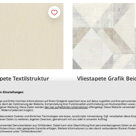
Merken
pete Textilstruktur
Vliestapete Grafik Bei
Grau
 x 0,53 m
ca. 10,05 x 0,53 m
10,00 €
*
1,00 €
/m
verfügbar
In Filiale erhältlich
Online verfügbar
In Filial