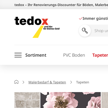
Zum
tedox – Ihr Renovierungs-Discounter für Böden, Malerb
Inhalt
springen
Immer günst
Shop
und
Ratgeber
Sortiment
PVC Boden
Tapete
durchsuchen
Startseite
Malerbedarf & Tapeten
Tapeten