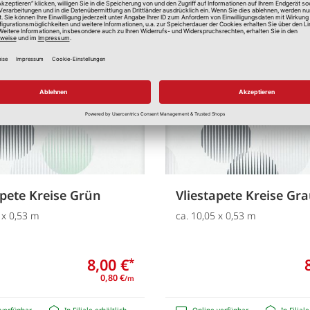
Merken
apete Kreise Grün
Vliestapete Kreise Gr
 x 0,53 m
ca. 10,05 x 0,53 m
8,00 €
*
0,80 €
/m
verfügbar
In Filiale erhältlich
Online verfügbar
In Filial