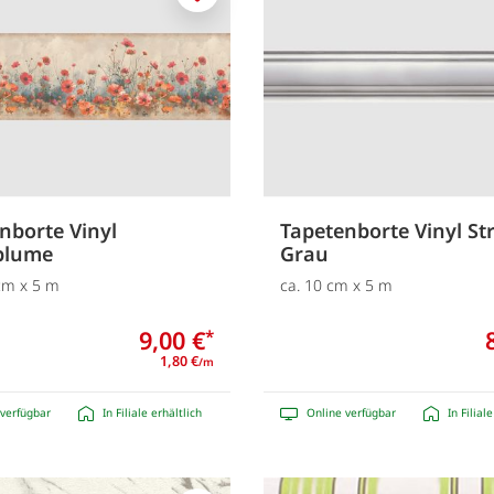
Merken
nborte Vinyl
Tapetenborte Vinyl St
lume
Grau
 cm x 5 m
ca. 10 cm x 5 m
9,00 €
*
1,80 €
/m
verfügbar
In Filiale erhältlich
Online verfügbar
In Filial