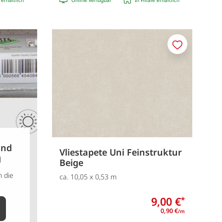
Merken
und
Vliestapete Uni Feinstruktur
g
Beige
 die
ca. 10,05 x 0,53 m
9,00 €
*
0,90 €
/m