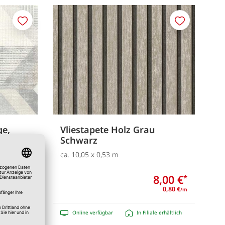
Merken
Merken
ge,
Vliestapete Holz Grau
Schwarz
ca. 10,05 x 0,53 m
9,00 €
8,00 €
*
*
0,90 €
0,80 €
/m
/m
e erhältlich
Online verfügbar
In Filiale erhältlich