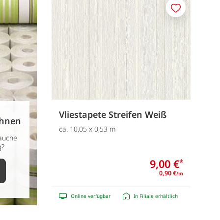
Merken
Vliestapete Streifen Weiß
chnen
ca. 10,05 x 0,53 m
rauche
g?
9,00 €
*
0,90 €
/m
Online verfügbar
In Filiale erhältlich