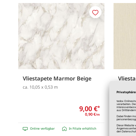
Merken
Vliestapete Marmor Beige
Vliesta
Beige
ca. 10,05 x 0,53 m
ca. 10,05
9,00 €
*
0,90 €
/m
Online verfügbar
In Filiale erhältlich
Online 