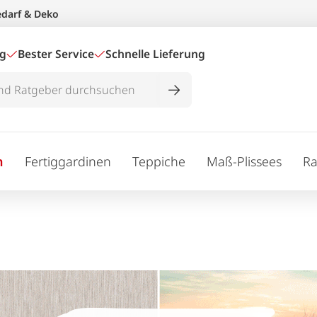
edarf & Deko
ig
Bester Service
Schnelle Lieferung
n
Fertiggardinen
Teppiche
Maß-Plissees
Ra