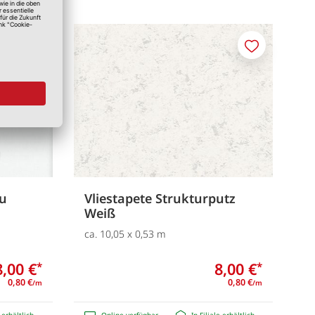
Merken
Merken
au
Vliestapete Strukturputz
Weiß
ca. 10,05 x 0,53 m
8,00 €
8,00 €
*
*
0,80 €
0,80 €
/m
/m
e erhältlich
Online verfügbar
In Filiale erhältlich