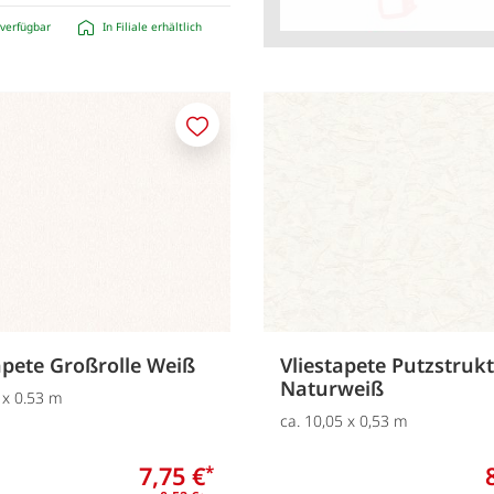
verfügbar
In Filiale erhältlich
Merken
apete Großrolle Weiß
Vliestapete Putzstruk
Naturweiß
 x 0.53 m
ca. 10,05 x 0,53 m
7,75 €
*