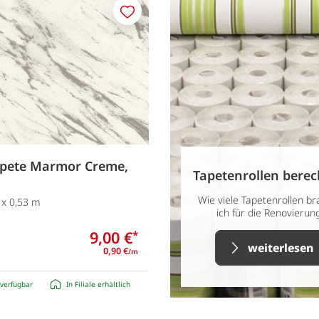
Merken
apete Marmor Creme,
Tapetenrollen bere
Wie viele Tapetenrollen b
 x 0,53 m
ich für die Renovierun
9,00 €
*
weiterlesen
0,90 €
/m
verfügbar
In Filiale erhältlich