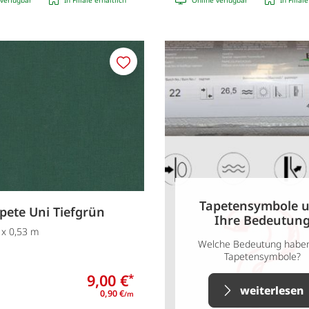
Merken
Tapetensymbole 
apete Uni Tiefgrün
Ihre Bedeutun
 x 0,53 m
Welche Bedeutung haben
Tapetensymbole?
9,00 €
*
weiterlesen
0,90 €
/m