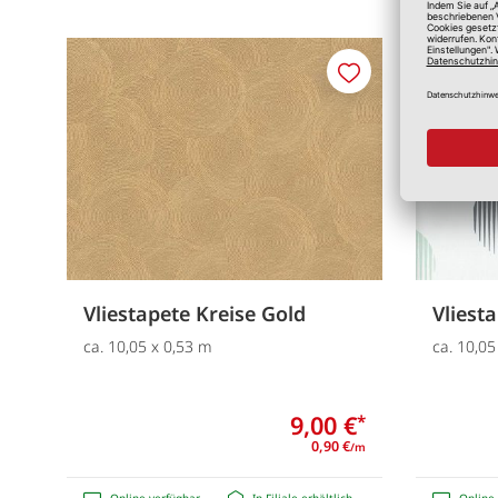
Merken
Vliestapete Kreise Gold
Vliest
ca. 10,05 x 0,53 m
ca. 10,05
9,00 €
*
0,90 €
/m
Online verfügbar
In Filiale erhältlich
Online 