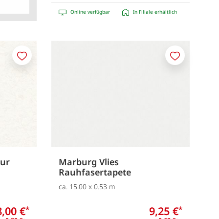
Online verfügbar
In Filiale erhältlich
Merken
Merken
tur
Marburg Vlies
Rauhfasertapete
ca. 15.00 x 0.53 m
8,00 €
9,25 €
*
*