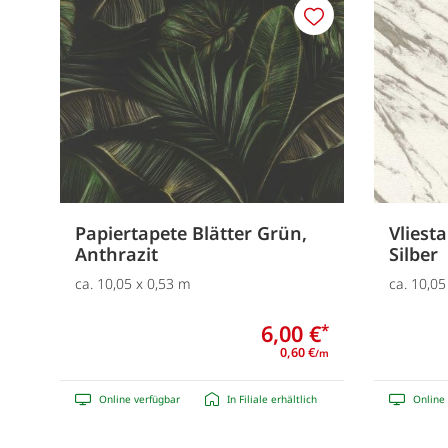
Merken
Papiertapete Blätter Grün,
Vliest
Anthrazit
Silber
ca. 10,05 x 0,53 m
ca. 10,05
6,00 €
*
0,60 €
/m
Online verfügbar
In Filiale erhältlich
Online 