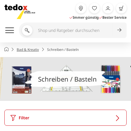
Zum
Inhalt
springen
Immer günstig
Bester Service
Shop
und
Ratgeber
Startseite
Bad & Kreativ
Schreiben / Basteln
durchsuchen
Schreiben / Basteln
Filter