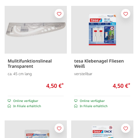
Merken
Merk
Mulitifunktionslineal
tesa Klebenagel Fliesen
Transparent
Weiß
ca. 45 cm lang
verstellbar
4,50 €
*
4,50 €
*
Online verfügbar
Online verfügbar
In Filiale erhältlich
In Filiale erhältlich
Merken
Merk