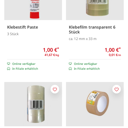
Klebestift Paste
Klebefilm transparent 6
Stück
3 Stück
ca. 12 mm x 33 m
1,00 €
*
1,00 €
*
41,67 €
0,01 €
/kg
/m
Online verfügbar
Online verfügbar
In Filiale erhältlich
In Filiale erhältlich
Merken
Merk