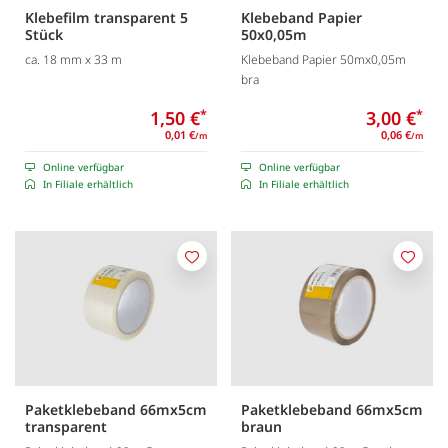
Klebefilm transparent 5
Klebeband Papier
Stück
50x0,05m
ca. 18 mm x 33 m
Klebeband Papier 50mx0,05m
bra
1,50 €
*
3,00 €
*
0,01 €
0,06 €
/m
/m
Online verfügbar
Online verfügbar
In Filiale erhältlich
In Filiale erhältlich
Merken
Merk
Paketklebeband 66mx5cm
Paketklebeband 66mx5cm
transparent
braun