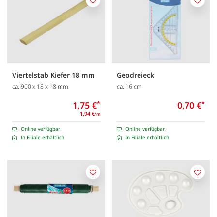
Merken
Merk
Viertelstab Kiefer 18 mm
Geodreieck
ca. 900 x 18 x 18 mm
ca. 16 cm
1,75 €
*
0,70 €
*
1,94 €
/m
Online verfügbar
Online verfügbar
In Filiale erhältlich
In Filiale erhältlich
Merken
Merk