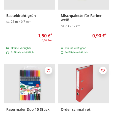
Basteldraht grün
Mischpalette für Farben
weiß
ca. 25 m x 0,7 mm
ca. 23 x 17 cm
1,50 €
*
0,90 €
*
0,06 €
/m
Online verfügbar
Online verfügbar
In Filiale erhältlich
In Filiale erhältlich
Merken
Merk
Fasermaler Duo 10 Stück
Order schmal rot