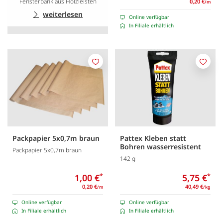
Fensterbank aus Holzleisten
0,20 €
/m
weiterlesen
Online verfügbar
In Filiale erhältlich
Merken
Merk
Packpapier 5x0,7m braun
Pattex Kleben statt
Bohren wasserresistent
Packpapier 5x0,7m braun
142 g
1,00 €
*
5,75 €
*
0,20 €
40,49 €
/m
/kg
Online verfügbar
Online verfügbar
In Filiale erhältlich
In Filiale erhältlich