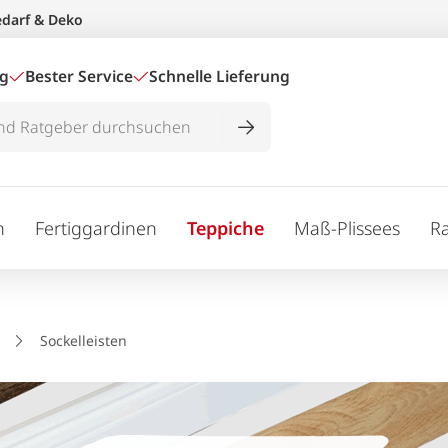
edarf & Deko
ig
Bester Service
Schnelle Lieferung
n
Fertiggardinen
Teppiche
Maß-Plissees
R
Sockelleisten