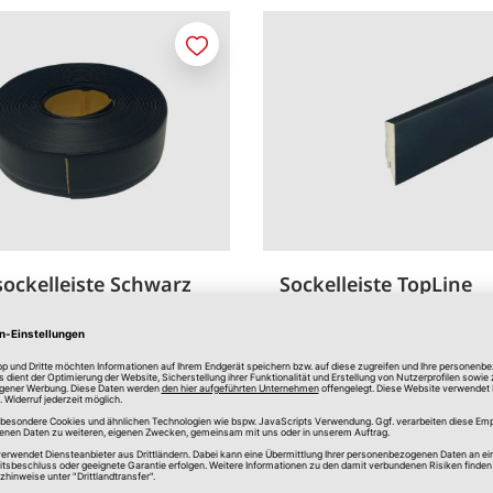
Merken
ockelleiste Schwarz
Sockelleiste TopLine
Schwarz
 15 mm
ca. 250 cm
17,00 €
*
1,13 €
/m
verfügbar
In Filiale erhältlich
Online verfügbar
In Filial