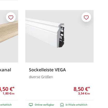
Merken
Merken
lkanal
Sockelleiste VEGA
diverse Größen
4,50 €
8,50 €
*
*
1,80 €
3,54 €
/m
/m
e erhältlich
Online verfügbar
In Filiale erhältlich