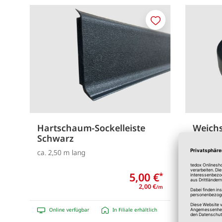
Merken
Hartschaum-Sockelleiste
Weichs
Schwarz
15 m
ca. 2,50 m lang
ca. 50 x
5,00 €
*
2,00 €
/m
Online verfügbar
In Filiale erhältlich
Online 