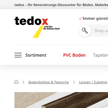
Zum
tedox – Ihr Renovierungs-Discounter für Böden, Malerb
Inhalt
springen
Immer günst
Shop
und
Ratgeber
Sortiment
PVC Boden
Tapete
durchsuchen
Startseite
Bodenbeläge & Teppiche
Leisten / Zubehör