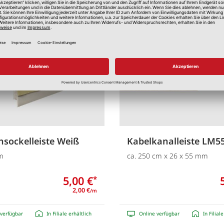
Merken
hsockelleiste Weiß
Kabelkanalleiste LM55
m
ca. 250 cm x 26 x 55 mm
5,00 €
*
2,00 €
/m
verfügbar
In Filiale erhältlich
Online verfügbar
In Filial