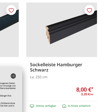
Merken
Merken
Sockelleiste Hamburger
Schwarz
ca. 250 cm
8,00 €
8,00 €
*
*
3,20 €
3,20 €
/m
/m
e erhältlich
Online verfügbar
In Filiale erhältlich