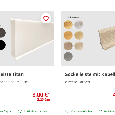
Merken
eiste Titan
Sockelleiste mit Kabe
Farben ca. 250 cm
diverse Farben
8,00 €
*
3,20 €
/m
verfügbar
In Filiale erhältlich
Online verfügbar
In Filial