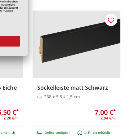
Merken
Merken
 Eiche
Sockelleiste matt Schwarz
ca. 238 x 5,8 x 1,5 cm
5,50 €
7,00 €
*
*
2,20 €
2,94 €
/m
/m
e erhältlich
Online verfügbar
In Filiale erhältlich