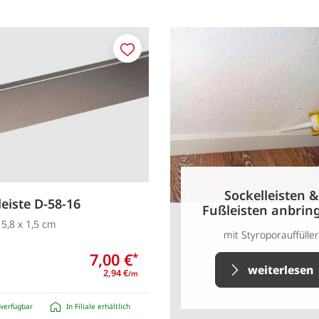
Merken
Sockelleisten &
leiste D-58-16
Fußleisten anbrin
 5,8 x 1,5 cm
mit Styroporauffüller
7,00 €
*
weiterlesen
2,94 €
/m
verfügbar
In Filiale erhältlich