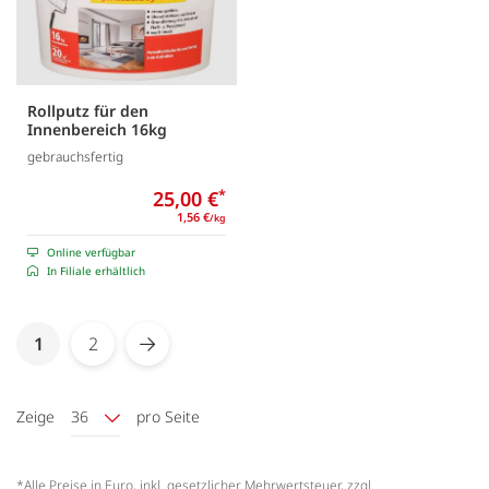
Rollputz für den
Innenbereich 16kg
gebrauchsfertig
25,00 €
*
1,56 €
/kg
Online verfügbar
In Filiale erhältlich
Seite
You're currently reading page
1
2
Seite
Seite
Weiter
Zeige
36
pro Seite
*Alle Preise in Euro, inkl. gesetzlicher Mehrwertsteuer, zzgl.