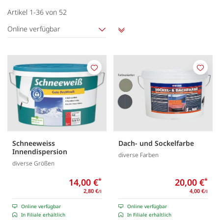
Artikel
1
-
36
von
52
Online verfügbar
Aufsteigend
sortieren
Merken
Merk
Schneeweiss
Dach- und Sockelfarbe
Innendispersion
diverse Farben
diverse Größen
14,00 €
*
20,00 €
*
2,80 €
4,00 €
/l
/l
Online verfügbar
Online verfügbar
In Filiale erhältlich
In Filiale erhältlich