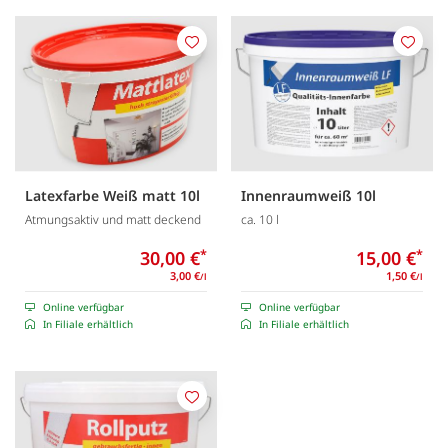
Merken
Merk
Latexfarbe Weiß matt 10l
Innenraumweiß 10l
Atmungsaktiv und matt deckend
ca. 10 l
30,00 €
*
15,00 €
*
3,00 €
1,50 €
/l
/l
Online verfügbar
Online verfügbar
In Filiale erhältlich
In Filiale erhältlich
Merken