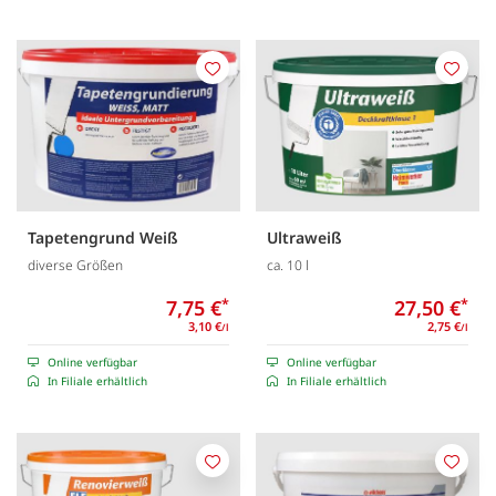
Merken
Merk
Tapetengrund Weiß
Ultraweiß
diverse Größen
ca. 10 l
7,75 €
*
27,50 €
*
3,10 €
2,75 €
/l
/l
Online verfügbar
Online verfügbar
In Filiale erhältlich
In Filiale erhältlich
Merken
Merk