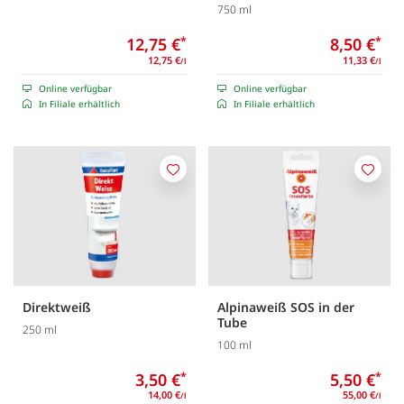
750 ml
12,75 €
*
8,50 €
*
12,75 €
11,33 €
/l
/l
Online verfügbar
Online verfügbar
In Filiale erhältlich
In Filiale erhältlich
Merken
Merk
Direktweiß
Alpinaweiß SOS in der
Tube
250 ml
100 ml
3,50 €
*
5,50 €
*
14,00 €
55,00 €
/l
/l