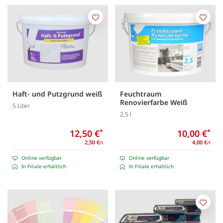
Merken
Merk
Haft- und Putzgrund weiß
Feuchtraum
Renovierfarbe Weiß
5 Liter
2,5 l
12,50 €
*
10,00 €
*
2,50 €
4,00 €
/l
/l
Online verfügbar
Online verfügbar
In Filiale erhältlich
In Filiale erhältlich
Merk