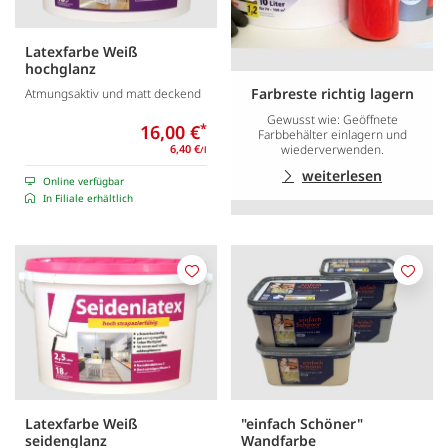
Latexfarbe Weiß
hochglanz
Farbreste richtig lagern
Atmungsaktiv und matt deckend
Gewusst wie: Geöffnete
16,00 €
*
Farbbehälter einlagern und
wiederverwenden.
6,40 €
/l
weiterlesen
Online verfügbar
In Filiale erhältlich
Merken
Merk
Latexfarbe Weiß
"einfach Schöner"
seidenglanz
Wandfarbe