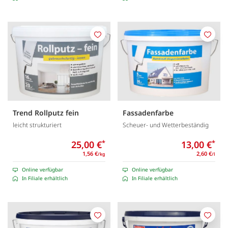
Merken
Merk
Trend Rollputz fein
Fassadenfarbe
leicht strukturiert
Scheuer- und Wetterbeständig
25,00 €
*
13,00 €
*
1,56 €
2,60 €
/kg
/l
Online verfügbar
Online verfügbar
In Filiale erhältlich
In Filiale erhältlich
Merken
Merk