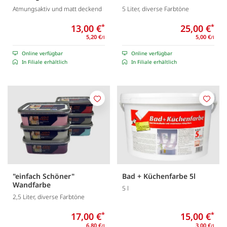
Atmungsaktiv und matt deckend
5 Liter, diverse Farbtöne
13,00 €
*
25,00 €
*
5,20 €
5,00 €
/l
/l
Online verfügbar
Online verfügbar
In Filiale erhältlich
In Filiale erhältlich
Merken
Merk
"einfach Schöner"
Bad + Küchenfarbe 5l
Wandfarbe
5 l
2,5 Liter, diverse Farbtöne
17,00 €
*
15,00 €
*
6,80 €
3,00 €
/l
/l