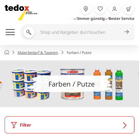
Zum
Inhalt
springen
Immer günstig
Bester Service
Shop
und
Ratgeber
Startseite
Malerbedarf & Tapeten
Farben / Putze
durchsuchen
Farben / Putze
Filter