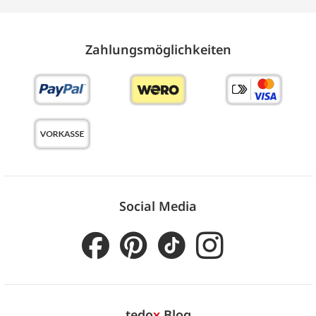
Zahlungs­möglich­keiten
Social Media
tedo
x
Blog