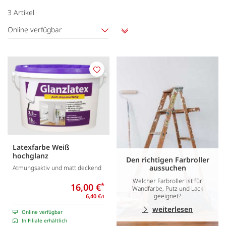
3
Artikel
Online verfügbar
Aufsteigend
sortieren
Merken
Latexfarbe Weiß
hochglanz
Den richtigen Farbroller
aussuchen
Atmungsaktiv und matt deckend
Welcher Farbroller ist für
16,00 €
*
Wandfarbe, Putz und Lack
geeignet?
6,40 €
/l
weiterlesen
Online verfügbar
In Filiale erhältlich