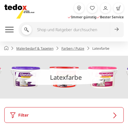
Zum
Inhalt
springen
Immer günstig
Bester Service
Shop
und
Ratgeber
Startseite
Malerbedarf & Tapeten
Farben / Putze
Latexfarbe
durchsuchen
Latexfarbe
Filter