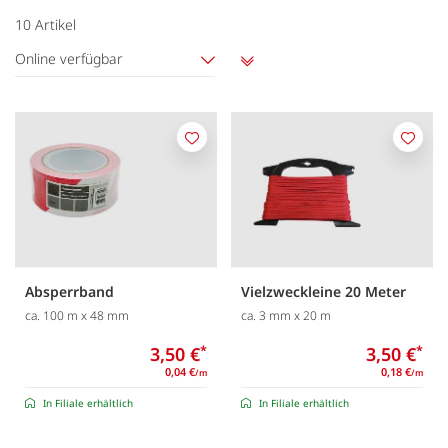
10
Artikel
Online verfügbar
Aufsteigend
sortieren
Merken
Merk
Absperrband
Vielzweckleine 20 Meter
ca. 100 m x 48 mm
ca. 3 mm x 20 m
3,50 €
*
3,50 €
*
0,04 €
0,18 €
/m
/m
In Filiale erhältlich
In Filiale erhältlich