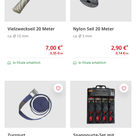
Vielzweckseil 20 Meter
Nylon Seil 20 Meter
ca. Ø 10 mm
ca. Ø 3 mm
7,00 €
*
2,90 €
*
0,35 €
0,14 €
/m
/m
In Filiale erhältlich
In Filiale erhältlich
Merken
Merk
Zurrgurt
Spanngurte-Set mit