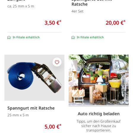
Ratsche
ca. 25 mm x 5 m
4er Set
3,50 €
*
20,00 €
*
In Filiale erhältlich
In Filiale erhältlich
Merken
Spanngurt mit Ratsche
Auto richtig beladen
25 mm x 5 m
Tipps, um den Großeinkauf
5,00 €
*
sicher nach Hause zu
transportieren.