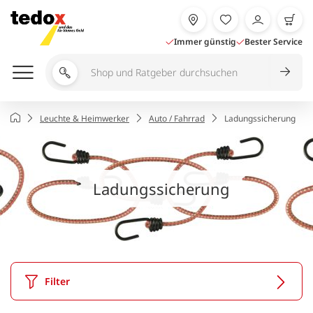
Zum
Inhalt
springen
Immer günstig
Bester Service
Shop
und
Ratgeber
Startseite
Leuchte & Heimwerker
Auto / Fahrrad
Ladungssicherung
durchsuchen
Ladungssicherung
Filter