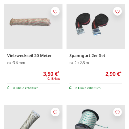
Merken
Merk
Vielzweckseil 20 Meter
Spanngurt 2er Set
ca. Ø 6 mm
ca. 2 x 2,5 m
3,50 €
*
2,90 €
*
0,18 €
/m
In Filiale erhältlich
In Filiale erhältlich
Merken
Merk