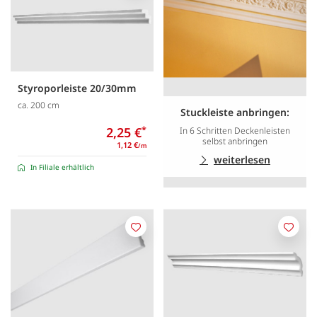
Styroporleiste 20/30mm
ca. 200 cm
Stuckleiste anbringen:
2,25 €
*
In 6 Schritten Deckenleisten
selbst anbringen
1,12 €
/m
weiterlesen
In Filiale erhältlich
Merken
Merk