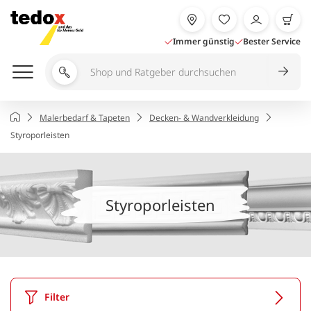
Zum
Inhalt
springen
Immer günstig
Bester Service
Shop
und
Ratgeber
Startseite
Malerbedarf & Tapeten
Decken- & Wandverkleidung
durchsuchen
Styroporleisten
Styroporleisten
Filter