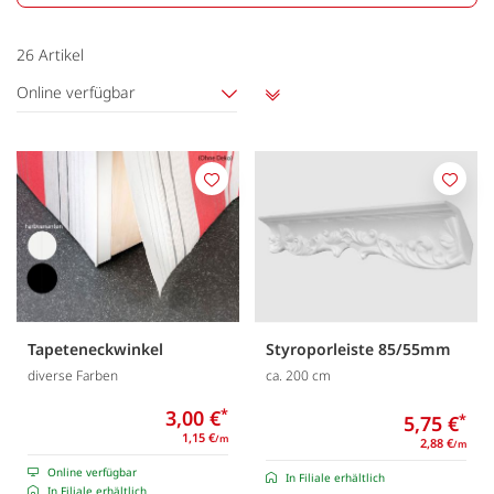
26
Artikel
Online verfügbar
Aufsteigend
sortieren
Merken
Merk
Tapeteneckwinkel
Styroporleiste 85/55mm
diverse Farben
ca. 200 cm
3,00 €
*
5,75 €
*
1,15 €
/m
2,88 €
/m
Online verfügbar
In Filiale erhältlich
In Filiale erhältlich