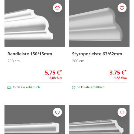
Merken
Merk
Randleiste 150/15mm
Styroporleiste 63/62mm
200 cm
200 cm
5,75 €
*
3,75 €
*
2,88 €
1,88 €
/m
/m
In Filiale erhältlich
In Filiale erhältlich
Merken
Merk