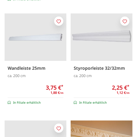
Merken
Merk
Wandleiste 25mm
Styroporleiste 32/32mm
ca. 200 cm
ca. 200 cm
3,75 €
*
2,25 €
*
1,88 €
1,12 €
/m
/m
In Filiale erhältlich
In Filiale erhältlich
Merken