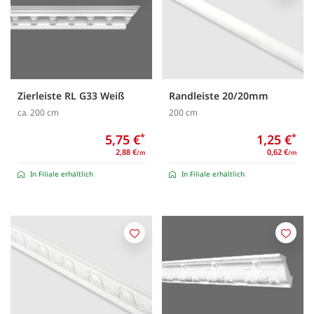
Zierleiste RL G33 Weiß
Randleiste 20/20mm
ca. 200 cm
200 cm
5,75 €
*
1,25 €
*
2,88 €
0,62 €
/m
/m
In Filiale erhältlich
In Filiale erhältlich
Merken
Merk