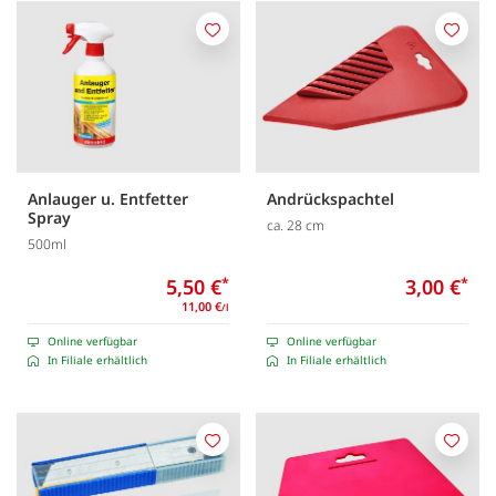
Merken
Merk
Anlauger u. Entfetter
Andrückspachtel
Spray
ca. 28 cm
500ml
5,50 €
*
3,00 €
*
11,00 €
/l
Online verfügbar
Online verfügbar
In Filiale erhältlich
In Filiale erhältlich
Merken
Merk