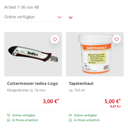
Artikel
1
-
36
von
48
Online verfügbar
Aufsteigend
sortieren
Merken
Merk
Cuttermesser tedox-Logo
Tapetenhaut
Klingenbreite ca. 18 mm
ca. 750 ml
3,00 €
*
5,00 €
*
6,67 €
/l
Online verfügbar
Online verfügbar
In Filiale erhältlich
In Filiale erhältlich