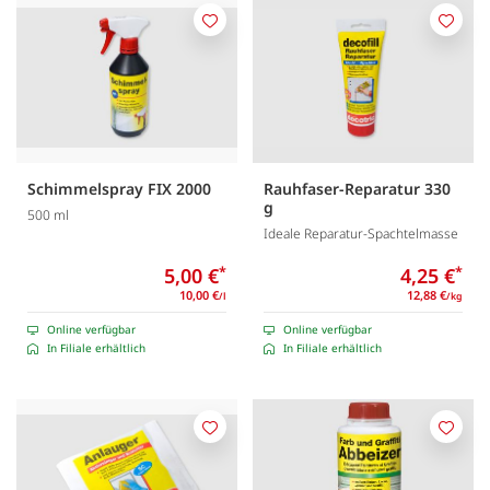
Merken
Merk
Schimmelspray FIX 2000
Rauhfaser-Reparatur 330
g
500 ml
Ideale Reparatur-Spachtelmasse
5,00 €
*
4,25 €
*
10,00 €
12,88 €
/l
/kg
Online verfügbar
Online verfügbar
In Filiale erhältlich
In Filiale erhältlich
Merken
Merk