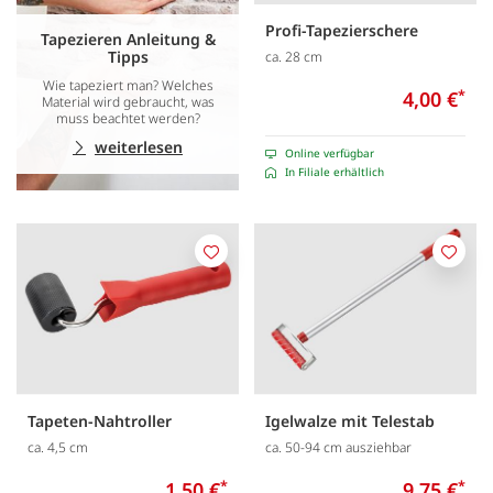
Profi-Tapezierschere
Tapezieren Anleitung &
Tipps
ca. 28 cm
Wie tapeziert man? Welches
4,00 €
*
Material wird gebraucht, was
muss beachtet werden?
weiterlesen
Online verfügbar
In Filiale erhältlich
Merken
Merk
Tapeten-Nahtroller
Igelwalze mit Telestab
ca. 4,5 cm
ca. 50-94 cm ausziehbar
1,50 €
*
9,75 €
*