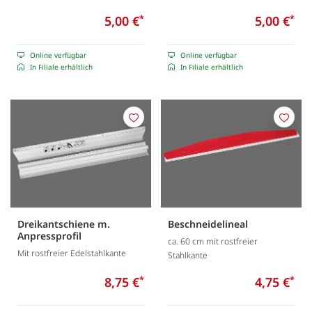
5,00 €
*
5,00 €
*
Online verfügbar
Online verfügbar
In Filiale erhältlich
In Filiale erhältlich
Merken
Merk
Dreikantschiene m.
Beschneidelineal
Anpressprofil
ca. 60 cm mit rostfreier
Mit rostfreier Edelstahlkante
Stahlkante
8,75 €
*
4,75 €
*