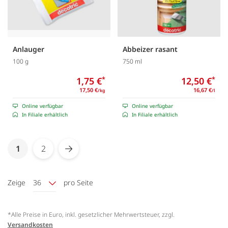
Anlauger
Abbeizer rasant
100 g
750 ml
1,75 €
*
12,50 €
*
17,50 €
16,67 €
/kg
/l
Online verfügbar
Online verfügbar
In Filiale erhältlich
In Filiale erhältlich
Seite
You're currently reading page
1
2
Seite
Seite
Weiter
Zeige
36
pro Seite
*Alle Preise in Euro, inkl. gesetzlicher Mehrwertsteuer, zzgl.
Versandkosten