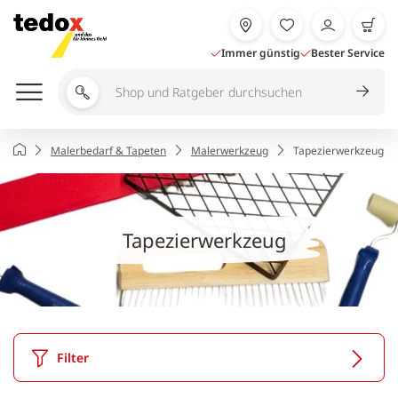
Zum
Inhalt
springen
Immer günstig
Bester Service
Shop
und
Ratgeber
Startseite
Malerbedarf & Tapeten
Malerwerkzeug
Tapezierwerkzeug
durchsuchen
Tapezierwerkzeug
Filter