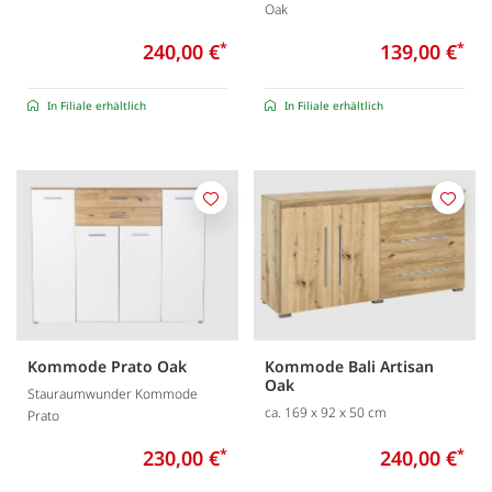
Oak
240,00 €
*
139,00 €
*
In Filiale erhältlich
In Filiale erhältlich
Merken
Merk
Kommode Prato Oak
Kommode Bali Artisan
Oak
Stauraumwunder Kommode
ca. 169 x 92 x 50 cm
Prato
230,00 €
*
240,00 €
*