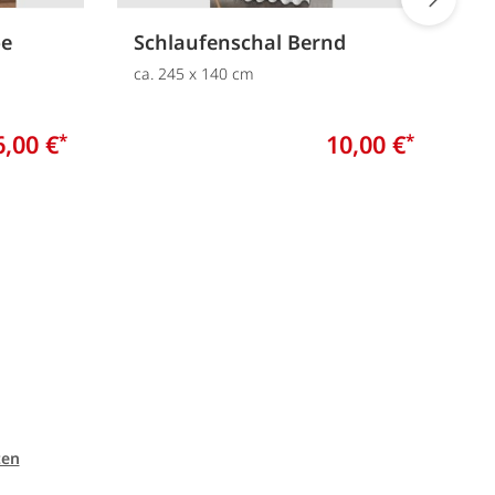
oe
Schlaufenschal Bernd
V
T
ca. 245 x 140 cm
c
6,00 €
10,00 €
*
*
ten