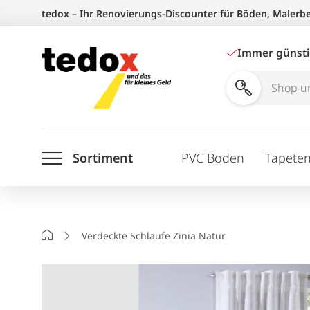
Zum
tedox – Ihr Renovierungs-Discounter für Böden, Malerb
Inhalt
springen
Immer günst
Shop
und
Ratgeber
Sortiment
PVC Boden
Tapete
durchsuchen
Startseite
Verdeckte Schlaufe Zinia Natur