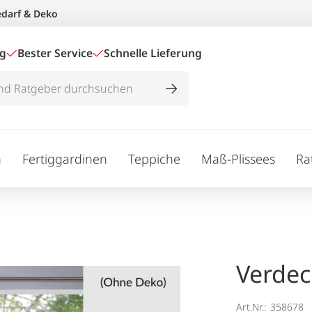
edarf & Deko
ig
Bester Service
Schnelle Lieferung
n
Fertiggardinen
Teppiche
Maß-Plissees
Ra
Verdec
Art.Nr.:
358678