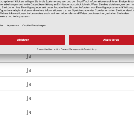
k.A.
Kann mit Schlaufengleitern auch an Schien
Ja
Ja
Ja
Ja
Ja
Ja