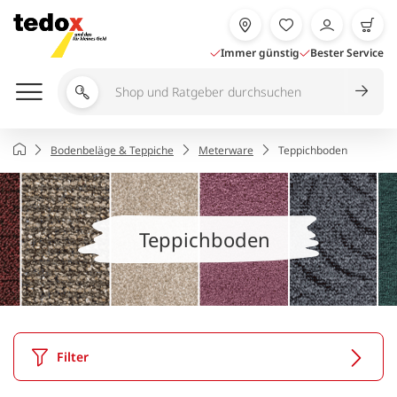
Zum
Inhalt
springen
Immer günstig
Bester Service
Shop
und
Ratgeber
Startseite
Bodenbeläge & Teppiche
Meterware
Teppichboden
durchsuchen
Teppichboden
Filter