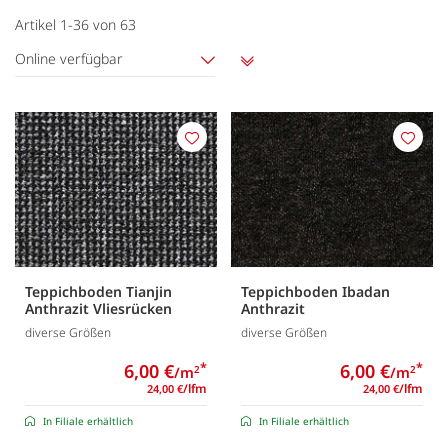
Artikel
1
-
36
von
63
Online verfügbar
Aufsteigend
sortieren
Merken
Merk
Teppichboden Tianjin
Teppichboden Ibadan
Anthrazit Vliesrücken
Anthrazit
diverse Größen
diverse Größen
6,00 €
*
6,00 €
*
/m
/m
2
2
/lfm
/lfm
24,00 €
24,00 €
In Filiale erhältlich
In Filiale erhältlich