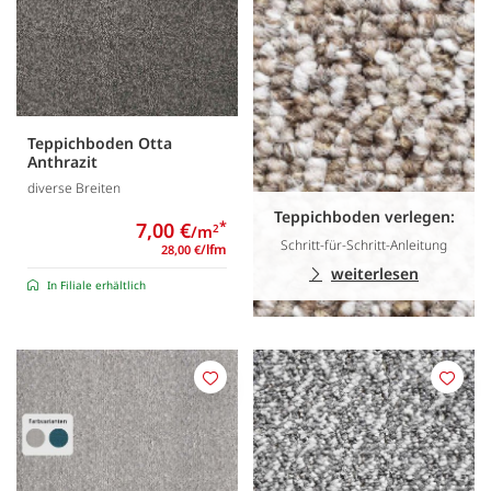
Teppichboden Otta
Anthrazit
diverse Breiten
Teppichboden verlegen:
7,00 €
*
/m
2
Schritt-für-Schritt-Anleitung
/lfm
28,00 €
weiterlesen
In Filiale erhältlich
Merken
Merk