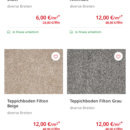
diverse Breiten
diverse Breiten
6,00 €
*
12,00 €
*
/m
/m
2
2
/lfm
/lfm
24,00 €
48,00 €
In Filiale erhältlich
In Filiale erhältlich
Merken
Merk
Teppichboden Filton
Teppichboden Filton Grau
Beige
diverse Breiten
diverse Breiten
12,00 €
*
12,00 €
*
/m
/m
2
2
/lfm
/lfm
48,00 €
48,00 €