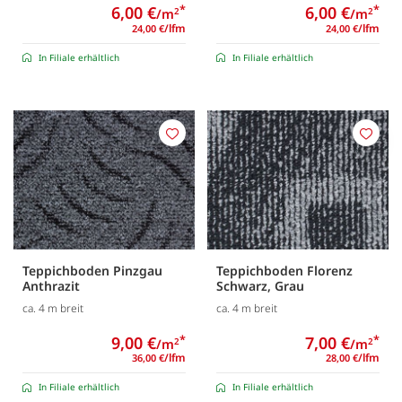
6,00 €
*
6,00 €
*
/m
/m
2
2
/lfm
/lfm
24,00 €
24,00 €
In Filiale erhältlich
In Filiale erhältlich
Merken
Merk
Teppichboden Pinzgau
Teppichboden Florenz
Anthrazit
Schwarz, Grau
ca. 4 m breit
ca. 4 m breit
9,00 €
*
7,00 €
*
/m
/m
2
2
/lfm
/lfm
36,00 €
28,00 €
In Filiale erhältlich
In Filiale erhältlich