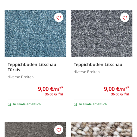
Merken
Merk
Teppichboden Litschau
Teppichboden Litschau
Türkis
diverse Breiten
diverse Breiten
9,00 €
*
9,00 €
*
/m
/m
2
2
/lfm
/lfm
36,00 €
36,00 €
In Filiale erhältlich
In Filiale erhältlich
Merken