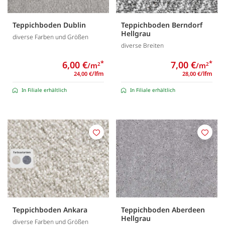
Teppichboden Dublin
Teppichboden Berndorf
Hellgrau
diverse Farben und Größen
diverse Breiten
6,00 €
*
7,00 €
*
/m
/m
2
2
/lfm
/lfm
24,00 €
28,00 €
In Filiale erhältlich
In Filiale erhältlich
Merken
Merk
Teppichboden Ankara
Teppichboden Aberdeen
Hellgrau
diverse Farben und Größen