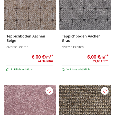
Teppichboden Aachen
Teppichboden Aachen
Beige
Grau
diverse Breiten
diverse Breiten
6,00 €
*
6,00 €
*
/m
/m
2
2
/lfm
/lfm
24,00 €
24,00 €
In Filiale erhältlich
In Filiale erhältlich
Merken
Merk