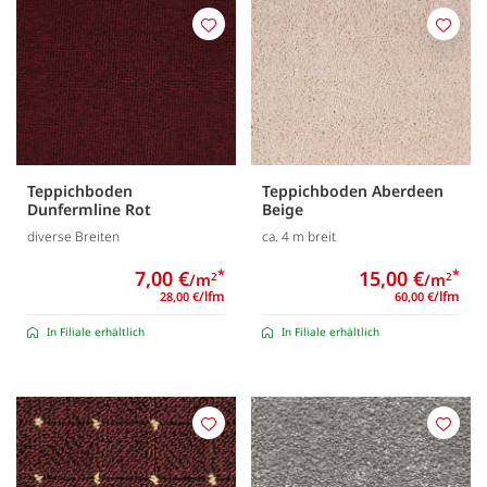
Merken
Merk
Teppichboden
Teppichboden Aberdeen
Dunfermline Rot
Beige
diverse Breiten
ca. 4 m breit
7,00 €
*
15,00 €
*
/m
/m
2
2
/lfm
/lfm
28,00 €
60,00 €
In Filiale erhältlich
In Filiale erhältlich
Merken
Merk