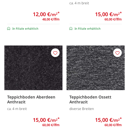
ca. 4 m breit
12,00 €
*
15,00 €
*
/m
/m
2
2
/lfm
/lfm
48,00 €
60,00 €
In Filiale erhältlich
In Filiale erhältlich
Merken
Merk
Teppichboden Aberdeen
Teppichboden Ossett
Anthrazit
Anthrazit
ca. 4 m breit
diverse Breiten
15,00 €
*
15,00 €
*
/m
/m
2
2
/lfm
/lfm
60,00 €
60,00 €