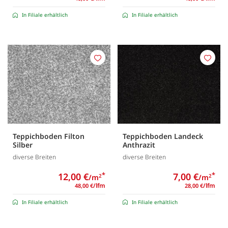
In Filiale erhältlich
In Filiale erhältlich
Merken
Merk
Teppichboden Filton
Teppichboden Landeck
Silber
Anthrazit
diverse Breiten
diverse Breiten
12,00 €
*
7,00 €
*
/m
/m
2
2
/lfm
/lfm
48,00 €
28,00 €
In Filiale erhältlich
In Filiale erhältlich