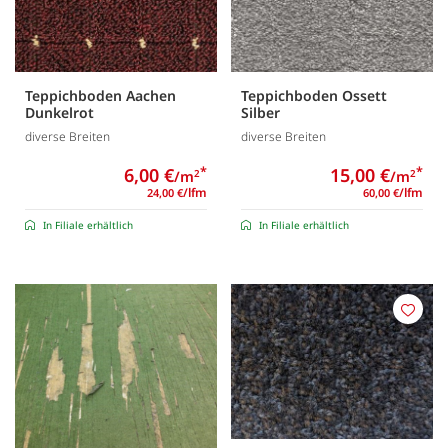
Teppichboden Aachen
Teppichboden Ossett
Dunkelrot
Silber
diverse Breiten
diverse Breiten
6,00 €
*
15,00 €
*
/m
/m
2
2
/lfm
/lfm
24,00 €
60,00 €
In Filiale erhältlich
In Filiale erhältlich
Merk