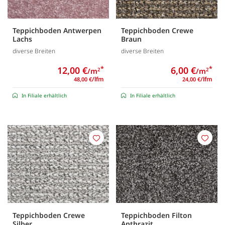
Teppichboden Antwerpen
Teppichboden Crewe
Lachs
Braun
diverse Breiten
diverse Breiten
12,00 €
*
6,00 €
*
/m
/m
2
2
/lfm
/lfm
48,00 €
24,00 €
In Filiale erhältlich
In Filiale erhältlich
Merken
Merk
Teppichboden Crewe
Teppichboden Filton
Silber
Anthrazit