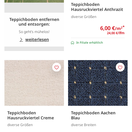
Teppichboden
Hausruckviertel Anthrazit
diverse Größen
Teppichboden entfernen
und entsorgen:
6,00 €
*
/m
2
So geht’s mühelos!
/lfm
24,00 €
weiterlesen
In Filiale erhältlich
Merken
Merk
Teppichboden
Teppichboden Aachen
Hausruckviertel Creme
Blau
diverse Größen
diverse Breiten