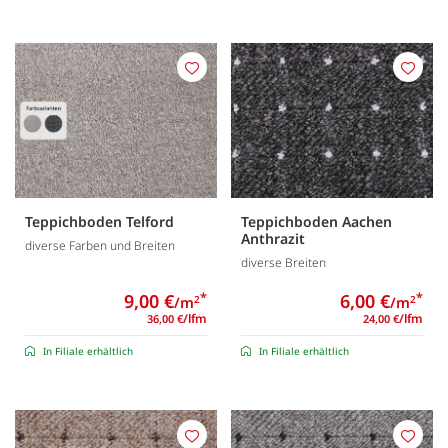
Merken
Merk
Teppichboden Telford
Teppichboden Aachen
Anthrazit
diverse Farben und Breiten
diverse Breiten
9,00 €
*
6,00 €
*
/m
/m
2
2
/lfm
/lfm
36,00 €
24,00 €
In Filiale erhältlich
In Filiale erhältlich
Merken
Merk