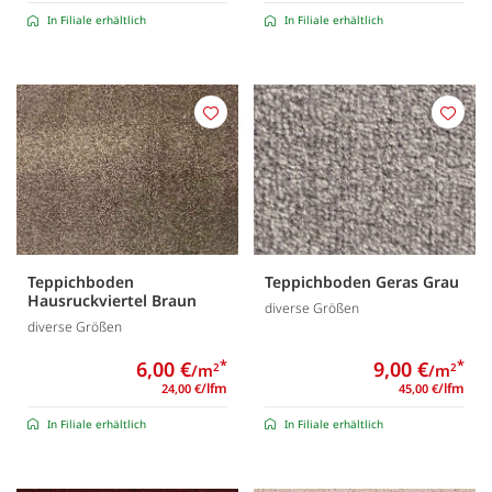
In Filiale erhältlich
In Filiale erhältlich
Merken
Merk
Teppichboden
Teppichboden Geras Grau
Hausruckviertel Braun
diverse Größen
diverse Größen
6,00 €
*
9,00 €
*
/m
/m
2
2
/lfm
/lfm
24,00 €
45,00 €
In Filiale erhältlich
In Filiale erhältlich