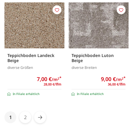
Merken
Merk
Teppichboden Landeck
Teppichboden Luton
Beige
Beige
diverse Größen
diverse Breiten
7,00 €
*
9,00 €
*
/m
/m
2
2
/lfm
/lfm
28,00 €
36,00 €
In Filiale erhältlich
In Filiale erhältlich
Seite
You're currently reading page
1
2
Seite
Seite
Weiter