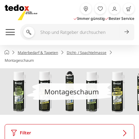
Zum
Inhalt
springen
Immer günstig
Bester Service
Shop
und
Ratgeber
Startseite
Malerbedarf & Tapeten
Dicht- / Spachtelmasse
durchsuchen
Montageschaum
Montageschaum
Filter