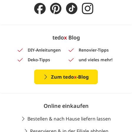
tedo
x
Blog
DIY-Anleitungen
Renovier-Tipps
Deko-Tipps
und vieles mehr!
Zum tedo
x
-Blog
Online einkaufen
Bestellen & nach Hause liefern lassen
Reservieren & in der Filiale abholen