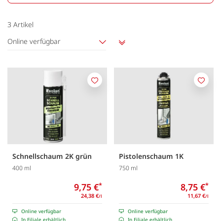
3
Artikel
Online verfügbar
Aufsteigend
sortieren
Merken
Merk
Schnellschaum 2K grün
Pistolenschaum 1K
400 ml
750 ml
9,75 €
*
8,75 €
*
24,38 €
11,67 €
/l
/l
Online verfügbar
Online verfügbar
In Filiale erhältlich
In Filiale erhältlich