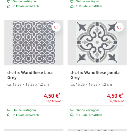
Online verfügbar
Online verfügbar
In Filiale erhältlich
In Filiale erhältlich
Merken
Merk
d-c-fix Wandfliese Lina
d-c-fix Wandfliese Jamila
Grey
Grey
ca. 15,25 × 15,25 x 1,2 cm
ca. 15,25 × 15,25 x 1,2 cm
4,50 €
*
4,50 €
*
32,14 €
32,14 €
/m
/m
2
2
Online verfügbar
Online verfügbar
In Filiale erhältlich
In Filiale erhältlich