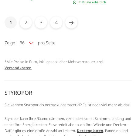
In Filiale erhältlich
Seite
You're currently reading page
1
2
3
4
Seite
Seite
Seite
Seite
Weiter
Zeige
36
pro Seite
*Alle Preise in Euro, inkl. gesetzlicher Mehrwertsteuer, zzgl.
Versandkosten
STYROPOR
Sie kennen Styropor als Verpackungsmaterial? Es ist noch viel mehr als das!
Styropor kann Ihre Räume dämmen, verhindert somit Schimmelbildung und
senkt Ihre Energiekosten. Es veredelt aber auch Ihre Wände und Decken.
Dafür gibt es eine große Anzahl an Leisten,
Deckenplatten
, Paneelen und