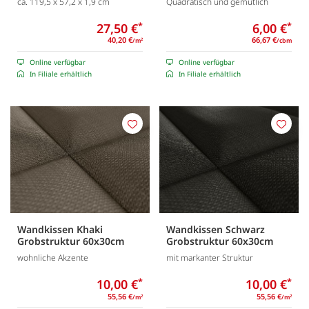
ca. 119,5 x 57,2 x 1,9 cm
Quadratisch und gemütlich
27,50 €
*
6,00 €
*
40,20 €
66,67 €
/m
/cbm
2
Online verfügbar
Online verfügbar
In Filiale erhältlich
In Filiale erhältlich
Merken
Merk
Wandkissen Khaki
Wandkissen Schwarz
Grobstruktur 60x30cm
Grobstruktur 60x30cm
wohnliche Akzente
mit markanter Struktur
10,00 €
*
10,00 €
*
55,56 €
55,56 €
/m
/m
2
2