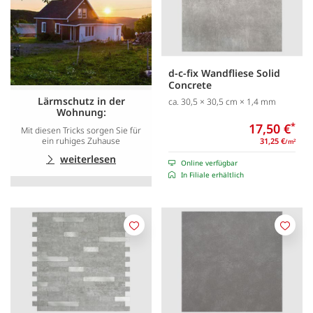
d-c-fix Wandfliese Solid
Concrete
Lärmschutz in der
ca. 30,5 × 30,5 cm × 1,4 mm
Wohnung:
17,50 €
*
Mit diesen Tricks sorgen Sie für
ein ruhiges Zuhause
31,25 €
/m
2
weiterlesen
Online verfügbar
In Filiale erhältlich
Merken
Merk