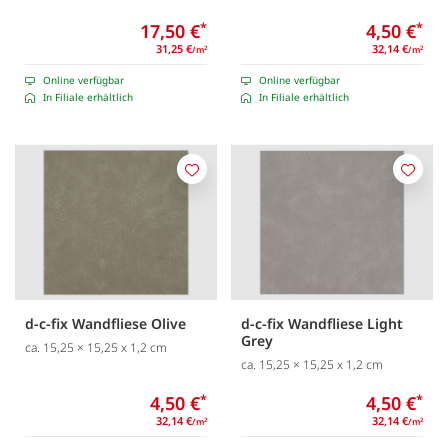
17,50 €
*
4,50 €
*
31,25 €
32,14 €
/m
/m
2
2
Online verfügbar
Online verfügbar
In Filiale erhältlich
In Filiale erhältlich
Merken
Merk
d-c-fix Wandfliese Olive
d-c-fix Wandfliese Light
Grey
ca. 15,25 × 15,25 x 1,2 cm
ca. 15,25 × 15,25 x 1,2 cm
4,50 €
*
4,50 €
*
32,14 €
32,14 €
/m
/m
2
2