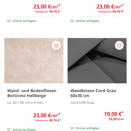
23,00 €
*
23,00 €
*
/m
/m
2
2
44,16 €
*
44,16 €
*
Paketpreis:
Paketpreis:
Online verfügbar
Online verfügbar
Merken
Merk
Wand- und Bodenfliesen
Wandkissen Cord Grau
Botticino Hellbeige
60x30 cm
ca. 40 x 80 cm x 4 mm
Cord trifft Grau
10,00 €
*
23,00 €
*
/m
2
55,56 €
/m
2
44,16 €
*
Paketpreis:
Online verfügbar
Online verfügbar