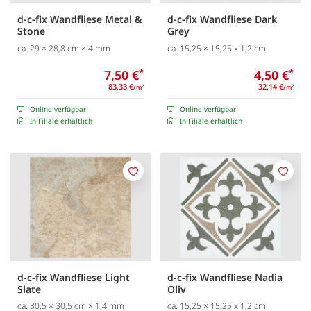
d-c-fix Wandfliese Metal &
d-c-fix Wandfliese Dark
Stone
Grey
ca. 29 × 28,8 cm × 4 mm
ca. 15,25 × 15,25 x 1,2 cm
7,50 €
*
4,50 €
*
83,33 €
32,14 €
/m
/m
2
2
Online verfügbar
Online verfügbar
In Filiale erhältlich
In Filiale erhältlich
Merken
Merk
d-c-fix Wandfliese Light
d-c-fix Wandfliese Nadia
Slate
Oliv
ca. 30,5 × 30,5 cm × 1,4 mm
ca. 15,25 × 15,25 x 1,2 cm