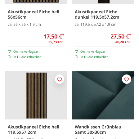
Akustikpaneel Eiche hell
Akustikpaneel Eiche
56x56cm
dunkel 119,5x57,2cm
ca. 56 x 56 x 1,9 cm
ca. 119,5 x 57,2 x 1,9 cm
17,50 €
*
27,50 €
*
55,73 €
40,20 €
/m
/m
2
2
Online verfügbar
Online verfügbar
In Filiale erhältlich
In Filiale erhältlich
Merken
Merk
Akustikpaneel Eiche hell
Wandkissen Grünblau
119,5x57,2cm
Samt 30x30cm