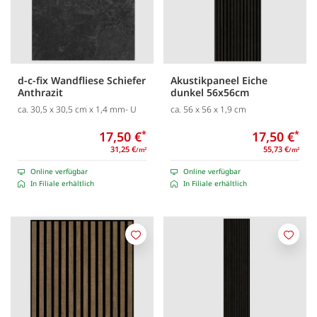
d-c-fix Wandfliese Schiefer
Akustikpaneel Eiche
Anthrazit
dunkel 56x56cm
ca. 30,5 x 30,5 cm x 1,4 mm- U
ca. 56 x 56 x 1,9 cm
17,50 €
*
17,50 €
*
31,25 €
55,73 €
/m
/m
2
2
Online verfügbar
Online verfügbar
In Filiale erhältlich
In Filiale erhältlich
Merken
Merk