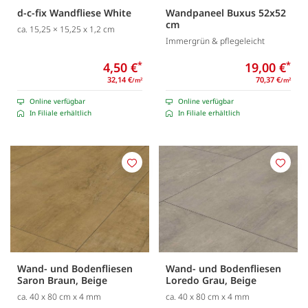
d-c-fix Wandfliese White
Wandpaneel Buxus 52x52
cm
ca. 15,25 × 15,25 x 1,2 cm
Immergrün & pflegeleicht
4,50 €
*
19,00 €
*
32,14 €
70,37 €
/m
/m
2
2
Online verfügbar
Online verfügbar
In Filiale erhältlich
In Filiale erhältlich
Merken
Merk
Wand- und Bodenfliesen
Wand- und Bodenfliesen
Saron Braun, Beige
Loredo Grau, Beige
ca. 40 x 80 cm x 4 mm
ca. 40 x 80 cm x 4 mm