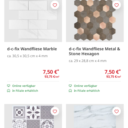
Merken
Merk
d-c-fix Wandfliese Marble
d-c-fix Wandfliese Metal &
Stone Hexagon
ca. 30,5 x 30,5 cm x 4 mm
ca. 29 x 28,8 cm x 4 mm
7,50 €
*
7,50 €
*
93,75 €
93,75 €
/m
/m
2
2
Online verfügbar
Online verfügbar
In Filiale erhältlich
In Filiale erhältlich
Merken
Merk