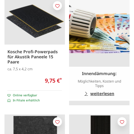
Merken
Kosche Profi-Powerpads
für Akustik Paneele 15
Paare
ca. 7,5 x 4,2 cm
Innendämmung:
9,75 €
*
Möglichkeiten, Kosten und
Tipps
weiterlesen
Online verfügbar
In Filiale erhältlich
Merken
Merk