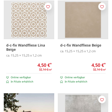
Merken
Merk
d-c-fix Wandfliese Lina
d-c-fix Wandfliese Beige
Beige
ca. 15,25 × 15,25 x 1,2 cm
ca. 15,25 × 15,25 x 1,2 cm
4,50 €
*
4,50 €
*
32,14 €
32,14 €
/m
/m
2
2
Online verfügbar
Online verfügbar
In Filiale erhältlich
In Filiale erhältlich
Merk