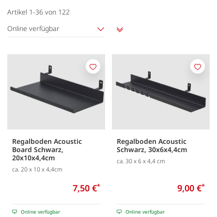
Artikel
1
-
36
von
122
Online verfügbar
Aufsteigend
sortieren
Merken
Merk
Regalboden Acoustic
Regalboden Acoustic
Board Schwarz,
Schwarz, 30x6x4,4cm
20x10x4,4cm
ca. 30 x 6 x 4,4 cm
ca. 20 x 10 x 4,4cm
7,50 €
*
9,00 €
*
Online verfügbar
Online verfügbar