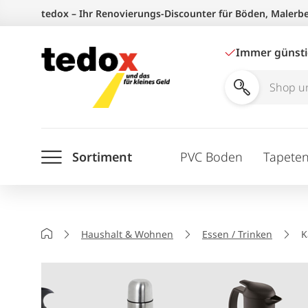
Zum
tedox – Ihr Renovierungs-Discounter für Böden, Malerb
Inhalt
springen
Immer günst
Shop
und
Ratgeber
Sortiment
PVC Boden
Tapete
durchsuchen
Startseite
Haushalt & Wohnen
Essen / Trinken
K