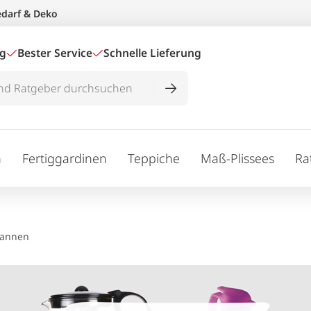
edarf & Deko
ig
Bester Service
Schnelle Lieferung
n
Fertiggardinen
Teppiche
Maß-Plissees
Ra
annen