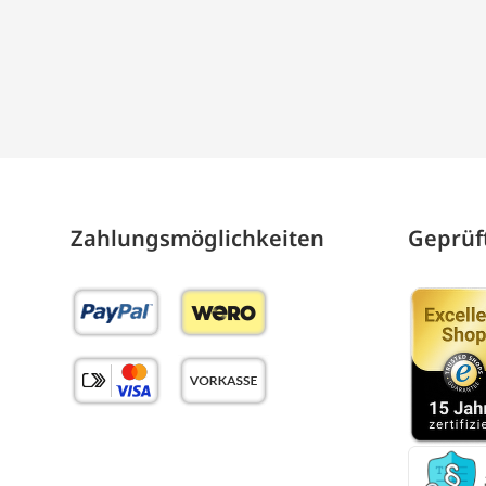
Zahlungs­möglich­keiten
Geprüft