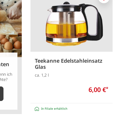
Merken
Teekanne Edelstahleinsatz
hten
Glas
nn ich
ca. 1,2 l
hte?
6,00 €
*
In Filiale erhältlich