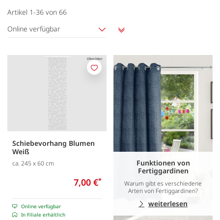
Artikel
1
-
36
von
66
Online verfügbar
Aufsteigend
sortieren
Merken
Schiebevorhang Blumen
Weiß
Funktionen von
ca. 245 x 60 cm
Fertiggardinen
7,00 €
*
Warum gibt es verschiedene
Arten von Fertiggardinen?
weiterlesen
Online verfügbar
In Filiale erhältlich