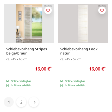
Merken
Merk
Schiebevorhang Stripes
Schiebevorhang Look
beige/braun
natur
ca. 245 x 60 cm
ca. 245 x 57 cm
16,00 €
*
16,00 €
*
Online verfügbar
Online verfügbar
In Filiale erhältlich
In Filiale erhältlich
Seite
You're currently reading page
1
2
Seite
Seite
Weiter