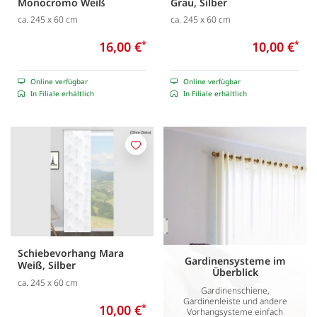
Monocromo Weiß
Grau, Silber
ca. 245 x 60 cm
ca. 245 x 60 cm
16,00 €
*
10,00 €
*
Online verfügbar
Online verfügbar
In Filiale erhältlich
In Filiale erhältlich
Merken
Schiebevorhang Mara
Gardinensysteme im
Weiß, Silber
Überblick
ca. 245 x 60 cm
Gardinenschiene,
Gardinenleiste und andere
10,00 €
*
Vorhangsysteme einfach