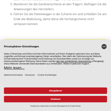
Montieren Sie die Gardinenschiene an den Trägern. Befolgen Sie die
Anweisungen des Herstellers.
Führen Sie die Paneelwagen in die Schiene ein und schließen Sie am
Ende die Abdeckung, damit diese die Vorhangschiene nicht
verlassen können.
Tipp:
Hier finden Sie weiteres
Zubehör für Gardinen und
Vorhänge
.
Schiebegardinen bei tedox kaufen —
Große Auswahl zum kleinen Preis
Schiebegardinen sind eine moderne und flexible Lösung für
moderne Einrichtungen. Sie bieten Sichtschutz, setzen Akzente
und können auch als Raumtrenner eingesetzt werden. Egal, ob