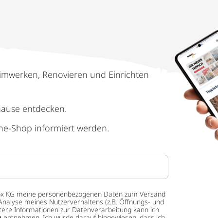
imwerken, Renovieren und Einrichten
hause entdecken.
ne-Shop informiert werden.
 tedox KG meine personenbezogenen Daten zum Versand
Analyse meines Nutzerverhaltens (z.B. Öffnungs- und
eitere Informationen zur Datenverarbeitung kann ich
g
entnehmen. Ich wurde darauf hingewiesen, dass ich