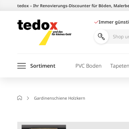
Zum
tedox – Ihr Renovierungs-Discounter für Böden, Malerb
Inhalt
springen
Immer günst
Shop
und
Ratgeber
Sortiment
PVC Boden
Tapete
durchsuchen
Startseite
Gardinenschiene Holzkern