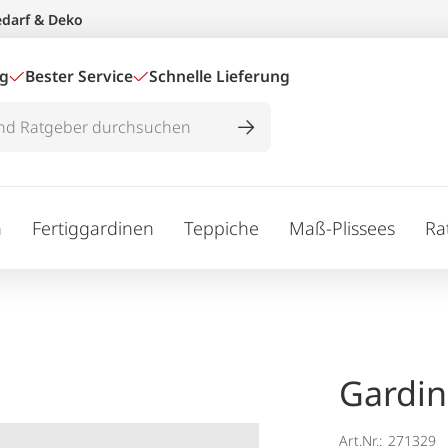
edarf & Deko
ig
Bester Service
Schnelle Lieferung
n
Fertiggardinen
Teppiche
Maß-Plissees
Ra
Gardin
Art.Nr.:
271329