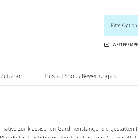
Bitte Optio
WEITEREMP
 Zubehör
Trusted Shops Bewertungen
native zur klassischen Gardinenstange. Sie gestatten 
lende lässt sich besonders leicht an der Decke mittel