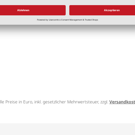
7,00 €
*
5,83 €
/m
lle Preise in Euro, inkl. gesetzlicher Mehrwertsteuer, zzgl.
Versandkos