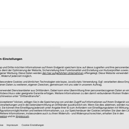
Merken
nenschiene
g