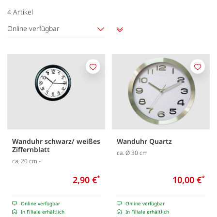
4
Artikel
Online verfügbar
Aufsteigend
sortieren
Merken
Merk
Wanduhr schwarz/ weißes
Wanduhr Quartz
Ziffernblatt
ca. Ø 30 cm
ca. 20 cm -
2,90 €
*
10,00 €
*
Online verfügbar
Online verfügbar
In Filiale erhältlich
In Filiale erhältlich