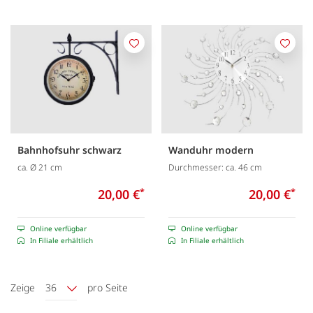
Merken
Merk
Bahnhofsuhr schwarz
Wanduhr modern
ca. Ø 21 cm
Durchmesser: ca. 46 cm
20,00 €
*
20,00 €
*
Online verfügbar
Online verfügbar
In Filiale erhältlich
In Filiale erhältlich
Zeige
36
pro Seite