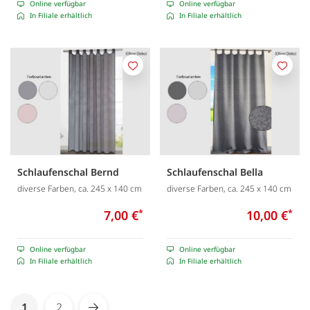
Online verfügbar
Online verfügbar
In Filiale erhältlich
In Filiale erhältlich
Merken
Merk
Schlaufenschal Bernd
Schlaufenschal Bella
diverse Farben, ca. 245 x 140 cm
diverse Farben, ca. 245 x 140 cm
7,00 €
*
10,00 €
*
Online verfügbar
Online verfügbar
In Filiale erhältlich
In Filiale erhältlich
Seite
You're currently reading page
1
2