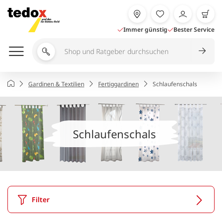
Zum
Inhalt
springen
Immer günstig
Bester Service
Shop
und
Ratgeber
Startseite
Gardinen & Textilien
Fertiggardinen
Schlaufenschals
durchsuchen
Schlaufenschals
Filter