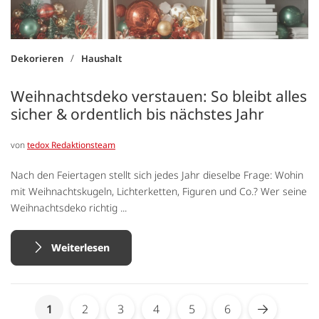
/
Dekorieren
Haushalt
Weihnachtsdeko verstauen: So bleibt alles
sicher & ordentlich bis nächstes Jahr
von
tedox Redaktionsteam
Nach den Feiertagen stellt sich jedes Jahr dieselbe Frage: Wohin
mit Weihnachtskugeln, Lichterketten, Figuren und Co.? Wer seine
Weihnachtsdeko richtig ...
Weiterlesen
Seite
You're currently reading page
1
2
3
4
5
6
Seite
Seite
Seite
Seite
Seite
Seite
Weiter