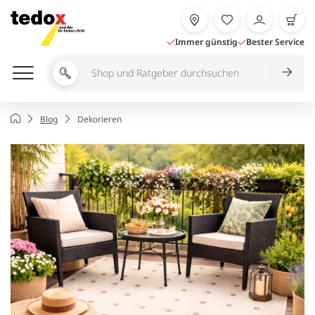
Zum
Inhalt
springen
Immer günstig
Bester Service
Shop
und
Ratgeber
Startseite
Blog
Dekorieren
durchsuchen