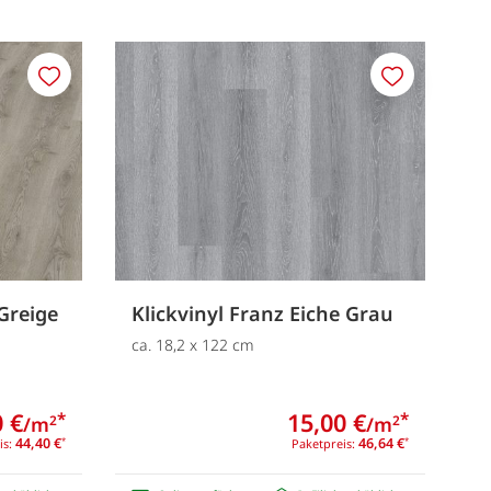
Merken
Merken
 Greige
Klickvinyl Franz Eiche Grau
ca. 18,2 x 122 cm
 €
15,00 €
*
*
/m
/m
2
2
44,40 €
46,64 €
is:
*
Paketpreis:
*