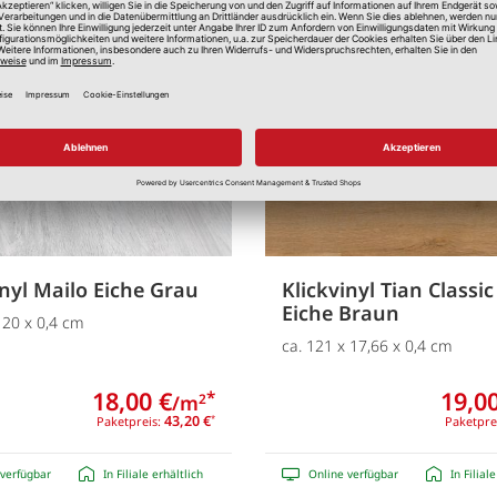
Merken
inyl Mailo Eiche Grau
Klickvinyl Tian Classic
Eiche Braun
 20 x 0,4 cm
ca. 121 x 17,66 x 0,4 cm
18,00 €
19,00
*
/m
2
43,20 €
Paketpreis:
*
Paketpre
verfügbar
In Filiale erhältlich
Online verfügbar
In Filial