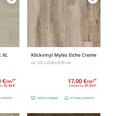
Merken
Merken
c XL
Klickvinyl Myles Eiche Creme
ca. 122 x 22,8 x 0,35 cm
 €
17,00 €
*
*
/m
/m
2
2
52,44 €
47,29 €
is:
*
Paketpreis:
*
e erhältlich
Online verfügbar
In Filiale erhältlich