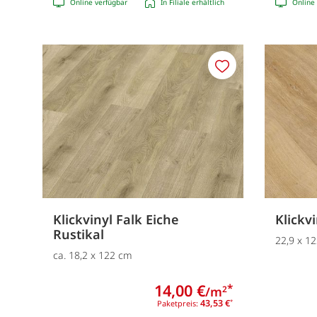
Online verfügbar
In Filiale erhältlich
Online 
Merken
Klickvinyl Falk Eiche
Klickv
Rustikal
22,9 x 1
ca. 18,2 x 122 cm
14,00 €
*
/m
2
43,53 €
Paketpreis:
*