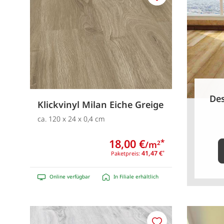
Merken
Des
Klickvinyl Milan Eiche Greige
ca. 120 x 24 x 0,4 cm
18,00 €
*
/m
2
41,47 €
Paketpreis:
*
Online verfügbar
In Filiale erhältlich