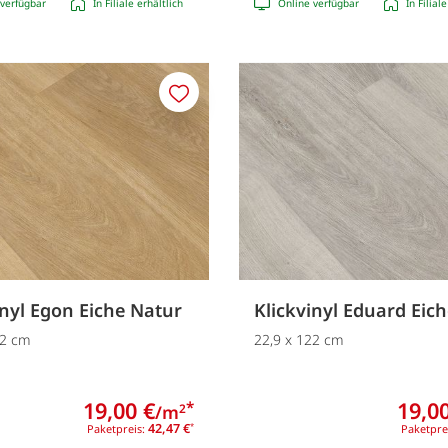
verfügbar
In Filiale erhältlich
Online verfügbar
In Filial
Merken
inyl Egon Eiche Natur
Klickvinyl Eduard Eic
22 cm
22,9 x 122 cm
19,00 €
19,00
*
/m
2
42,47 €
Paketpreis:
*
Paketpre