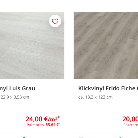
Merken
inyl Luis Grau
Klickvinyl Frido Eiche
 22,9 x 0,53 cm
ca. 18,2 x 122 cm
24,00 €
20,00
*
/m
2
53,64 €
Paketpreis:
*
Paketpre