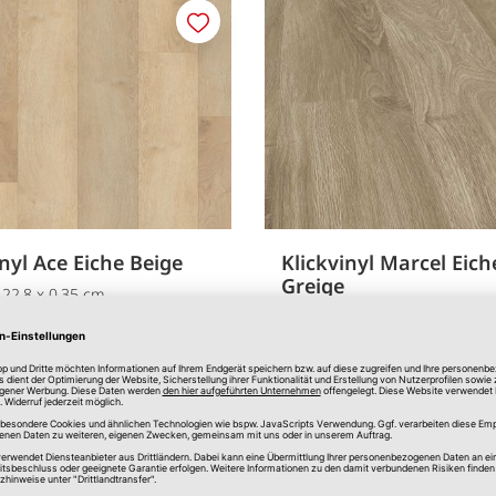
Merken
inyl Ace Eiche Beige
Klickvinyl Marcel Eich
Greige
 22,8 x 0,35 cm
ca. 120 x 20 x 0,4 cm
17,00 €
18,00
*
/m
2
47,29 €
Paketpreis:
*
Paketpre
verfügbar
In Filiale erhältlich
Online verfügbar
In Filial