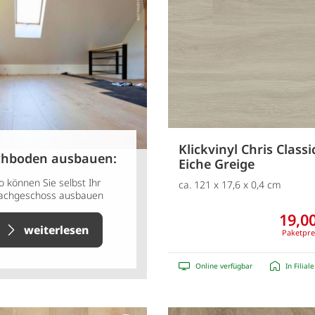
Klickvinyl Chris Classi
hboden ausbauen:
Eiche Greige
o können Sie selbst Ihr
ca. 121 x 17,6 x 0,4 cm
achgeschoss ausbauen
19,00
weiterlesen
Paketpre
Online verfügbar
In Filial