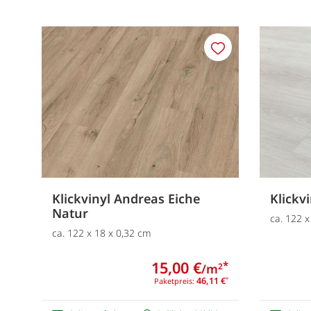
Merken
Klickvinyl Andreas Eiche
Klickv
Natur
ca. 122 x
ca. 122 x 18 x 0,32 cm
15,00 €
*
/m
2
46,11 €
Paketpreis:
*