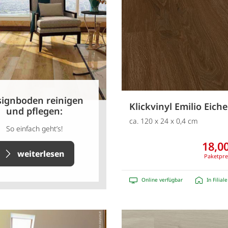
ignboden reinigen
Klickvinyl Emilio Eich
und pflegen:
ca. 120 x 24 x 0,4 cm
So einfach geht’s!
18,00
weiterlesen
Paketpre
Online verfügbar
In Filial