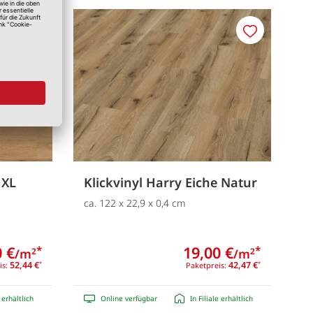
Merken
Merken
 XL
Klickvinyl Harry Eiche Natur
ca. 122 x 22,9 x 0,4 cm
 €
19,00 €
*
*
/m
/m
2
2
52,44 €
42,47 €
is:
*
Paketpreis:
*
e erhältlich
Online verfügbar
In Filiale erhältlich