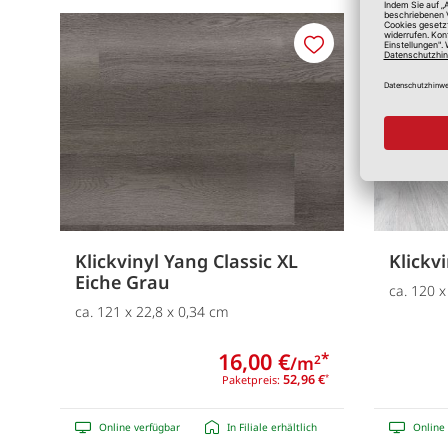
Merken
Klickvinyl Yang Classic XL
Klickv
Eiche Grau
ca. 120 x
ca. 121 x 22,8 x 0,34 cm
16,00 €
*
/m
2
52,96 €
Paketpreis:
*
Online verfügbar
In Filiale erhältlich
Online 