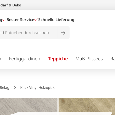
edarf & Deko
ig
Bester Service
Schnelle Lieferung
n
Fertiggardinen
Teppiche
Maß-Plissees
R
-Belag
Klick Vinyl Holzoptik