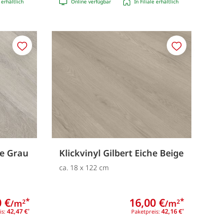
e erhältlich
Online verfügbar
In Filiale erhältlich
Merken
Merken
he Grau
Klickvinyl Gilbert Eiche Beige
ca. 18 x 122 cm
 €
16,00 €
*
*
/m
/m
2
2
42,47 €
42,16 €
is:
*
Paketpreis:
*