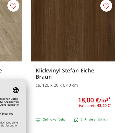
Merken
Merken
e
Klickvinyl Stefan Eiche
Braun
ca. 120 x 20 x 0,40 cm
 €
18,00 €
*
*
/m
/m
2
2
43,20 €
43,20 €
is:
*
Paketpreis:
*
e erhältlich
Online verfügbar
In Filiale erhältlich