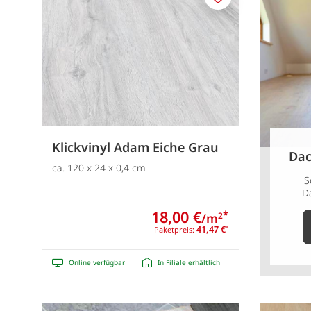
Merken
Klickvinyl Adam Eiche Grau
Dac
ca. 120 x 24 x 0,4 cm
S
D
18,00 €
*
/m
2
41,47 €
Paketpreis:
*
Online verfügbar
In Filiale erhältlich