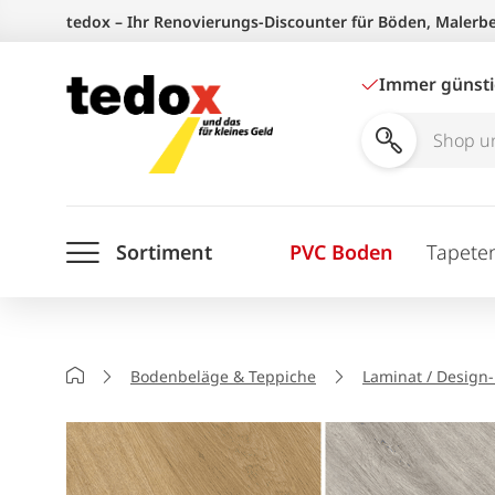
Zum
tedox – Ihr Renovierungs-Discounter für Böden, Malerb
Inhalt
springen
Immer günst
Shop
und
Ratgeber
Sortiment
PVC Boden
Tapete
durchsuchen
Startseite
Bodenbeläge & Teppiche
Laminat / Design