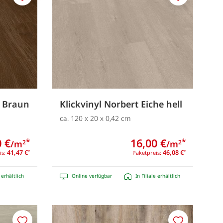
Merken
Merken
e Braun
Klickvinyl Norbert Eiche hell
ca. 120 x 20 x 0,42 cm
 €
16,00 €
*
*
/m
/m
2
2
41,47 €
46,08 €
is:
*
Paketpreis:
*
e erhältlich
Online verfügbar
In Filiale erhältlich