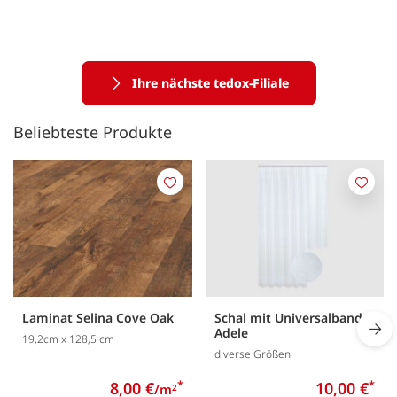
Ihre nächste tedox-Filiale
Beliebteste Produkte
M
M
e
e
r
r
k
k
e
e
n
n
Laminat Selina Cove Oak
Schal mit Universalband
Adele
19,2cm x 128,5 cm
diverse Größen
8,00 €
*
10,00 €
*
/m
2