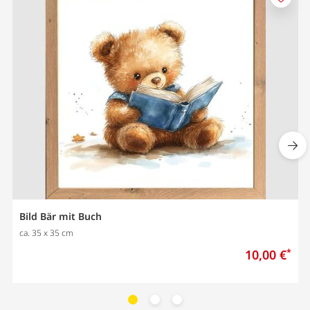
M
e
r
k
e
n
Bild Bär mit Buch
ca. 35 x 35 cm
10,00 €
*