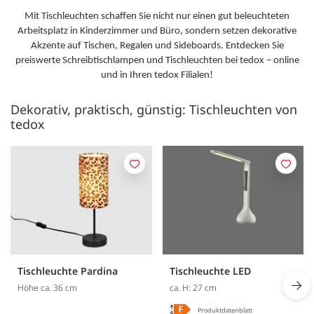
Mit Tischleuchten schaffen Sie nicht nur einen gut beleuchteten
Arbeitsplatz in Kinderzimmer und Büro, sondern setzen dekorative
Akzente auf Tischen, Regalen und Sideboards. Entdecken Sie
preiswerte Schreibtischlampen und Tischleuchten bei tedox – online
und in Ihren tedox Filialen!
Dekorativ, praktisch, günstig: Tischleuchten von
tedox
M
M
e
e
r
r
k
k
e
e
n
n
Tischleuchte Pardina
Tischleuchte LED
Höhe ca. 36 cm
ca. H: 27 cm
Produktdatenblatt