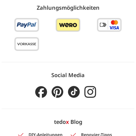
Zahlungs­möglich­keiten
Social Media
tedo
x
Blog
DIY-Anleitungen
Renovier-Tipps