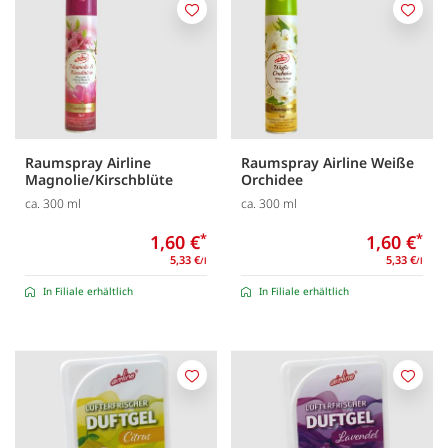
Merken
Merk
Raumspray Airline
Raumspray Airline Weiße
Magnolie/Kirschblüte
Orchidee
ca. 300 ml
ca. 300 ml
1,60 €
*
1,60 €
*
5,33 €
5,33 €
/l
/l
In Filiale erhältlich
In Filiale erhältlich
Merken
Merk