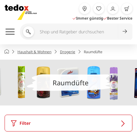
Zum
Inhalt
springen
Immer günstig
Bester Service
Shop
und
Ratgeber
Startseite
Haushalt & Wohnen
Drogerie
Raumdüfte
durchsuchen
Raumdüfte
Filter