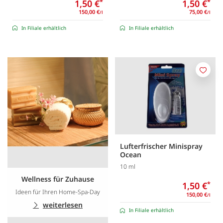
1,50 €
*
1,50 €
*
150,00 €
75,00 €
/l
/l
In Filiale erhältlich
In Filiale erhältlich
Merk
Lufterfrischer Minispray
Ocean
10 ml
Wellness für Zuhause
1,50 €
*
Ideen für Ihren Home-Spa-Day
150,00 €
/l
weiterlesen
In Filiale erhältlich