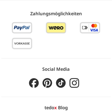
Zahlungs­möglich­keiten
Social Media
tedo
x
Blog