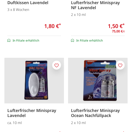
Duftkissen Lavendel
Lufterfrischer Minispray
NF Lavendel
3 x 8 Wochen
2 x 10 ml
1,80 €
*
1,50 €
*
75,00 €
/l
In Filiale erhältlich
In Filiale erhältlich
Merken
Merk
Lufterfrischer Minispray
Lufterfrischer Minispray
Lavendel
Ocean Nachfüllpack
ca. 10 ml
2 x 10 ml