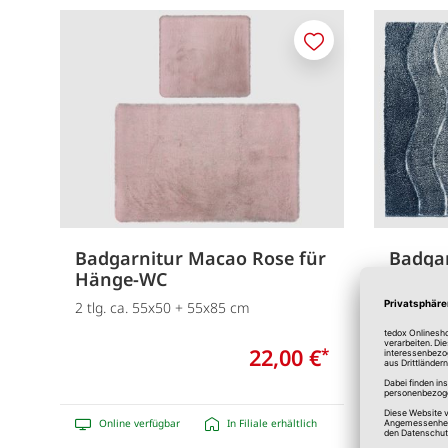
Merken
Badgarnitur Macao Rose für
Badgar
Hänge-WC
Hänge
2 tlg. ca. 55x50 + 55x85 cm
2 tlg. ca
22,00 €
*
Online verfügbar
In Filiale erhältlich
Online 