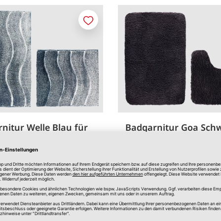
Merken
nitur Welle Blau für
Badgarnitur Goa Sch
-WC
Hänge-WC
. 55x50 + 55x85 cm
2 tlg. ca. 55 x 50 & 55 x 85 cm
22,00 €
2
*
verfügbar
In Filiale erhältlich
Online verfügbar
In Filial