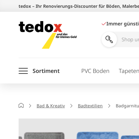
Zum
tedox – Ihr Renovierungs-Discounter für Böden, Malerb
Inhalt
springen
Immer günst
Shop
und
Ratgeber
Sortiment
PVC Boden
Tapete
durchsuchen
Startseite
Bad & Kreativ
Badtextilien
Badgarnit