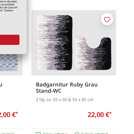
Merken
Merken
u
Badgarnitur Ruby Grau
Stand-WC
2 tlg. ca. 55 x 50 & 55 x 85 cm
2,00 €
22,00 €
*
*
e erhältlich
Online verfügbar
In Filiale erhältlich