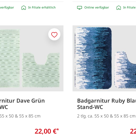
verfügbar
In Filiale erhältlich
Online verfügbar
In Filial
Merken
nitur Dave Grün
Badgarnitur Ruby Bla
-WC
Stand-WC
. 55 x 50 & 55 x 85 cm
2 tlg. ca. 55 x 50 & 55 x 85 cm
22,00 €
2
*