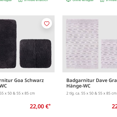
Merken
nitur Goa Schwarz
Badgarnitur Dave Gr
-WC
Hänge-WC
. 55 x 50 & 55 x 85 cm
2 tlg. ca. 55 x 50 & 55 x 85 cm
22,00 €
2
*