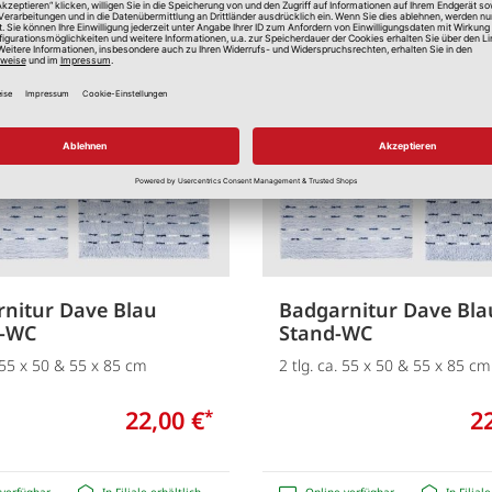
Merken
nitur Dave Blau
Badgarnitur Dave Bla
-WC
Stand-WC
. 55 x 50 & 55 x 85 cm
2 tlg. ca. 55 x 50 & 55 x 85 cm
22,00 €
2
*
verfügbar
In Filiale erhältlich
Online verfügbar
In Filial