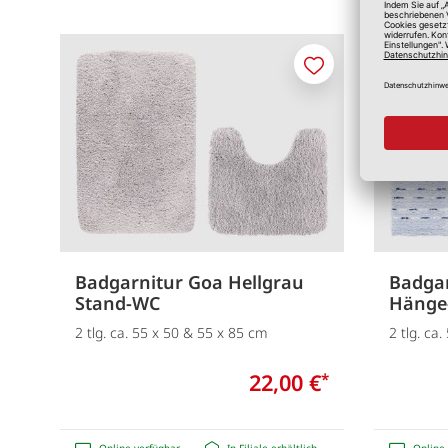
Merken
Badgarnitur Goa Hellgrau
Badgar
Stand-WC
Hänge
2 tlg. ca. 55 x 50 & 55 x 85 cm
2 tlg. ca
22,00 €
*
Online verfügbar
In Filiale erhältlich
Online 