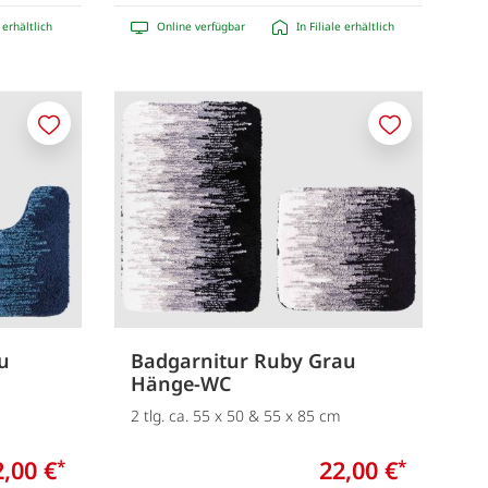
e erhältlich
Online verfügbar
In Filiale erhältlich
Merken
Merken
u
Badgarnitur Ruby Grau
Hänge-WC
2 tlg. ca. 55 x 50 & 55 x 85 cm
2,00 €
22,00 €
*
*