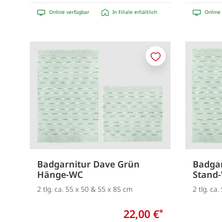
Online verfügbar
In Filiale erhältlich
Online 
Merken
Badgarnitur Dave Grün
Badgar
Hänge-WC
Stand
2 tlg. ca. 55 x 50 & 55 x 85 cm
2 tlg. ca
22,00 €
*