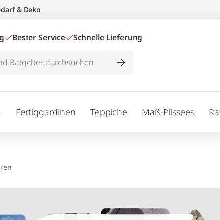
edarf & Deko
ig
Bester Service
Schnelle Lieferung
n
Fertiggardinen
Teppiche
Maß-Plissees
Ra
uren