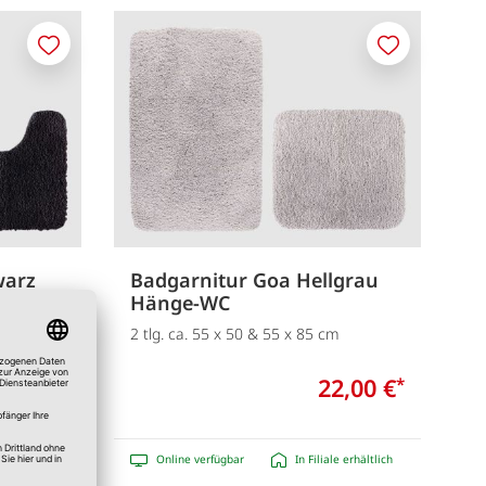
Merken
Merken
warz
Badgarnitur Goa Hellgrau
Hänge-WC
2 tlg. ca. 55 x 50 & 55 x 85 cm
2,00 €
22,00 €
*
*
e erhältlich
Online verfügbar
In Filiale erhältlich