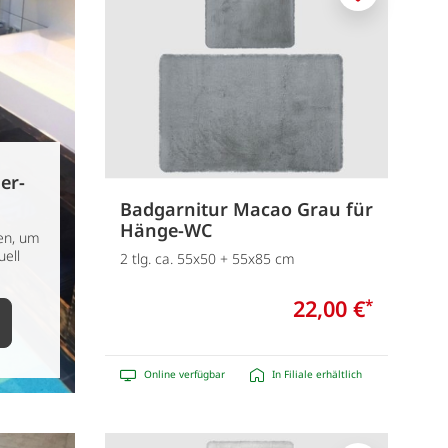
Merken
er-
Badgarnitur Macao Grau für
Hänge-WC
en, um
uell
2 tlg. ca. 55x50 + 55x85 cm
22,00 €
*
Online verfügbar
In Filiale erhältlich