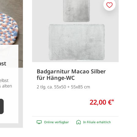
Merken
bst
Badgarnitur Macao Silber
für Hänge-WC
elbst
 alten
2 tlg. ca. 55x50 + 55x85 cm
22,00 €
*
Online verfügbar
In Filiale erhältlich