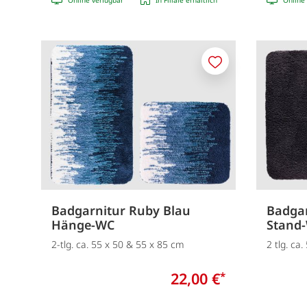
Merken
Badgarnitur Ruby Blau
Badgar
Hänge-WC
Stand
2-tlg. ca. 55 x 50 & 55 x 85 cm
2 tlg. ca
22,00 €
*