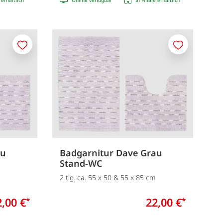
Merken
Merken
au
Badgarnitur Dave Grau
Stand-WC
2 tlg. ca. 55 x 50 & 55 x 85 cm
2,00 €
22,00 €
*
*