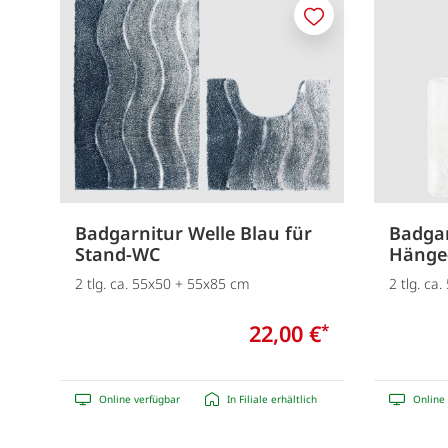
Merken
Badgarnitur Welle Blau für
Badgar
Stand-WC
Hänge
2 tlg. ca. 55x50 + 55x85 cm
2 tlg. ca
22,00 €
*
Online verfügbar
In Filiale erhältlich
Online 