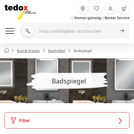
Zum
Inhalt
springen
Immer günstig
Bester Service
Shop
und
Ratgeber
Startseite
Bad & Kreativ
Badmöbel
Badspiegel
durchsuchen
Badspiegel
Filter