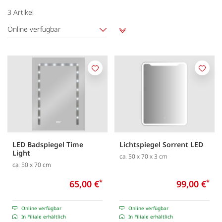
3
Artikel
Online verfügbar
Aufsteigend
sortieren
Merken
Merk
LED Badspiegel Time
Lichtspiegel Sorrent LED
Light
ca. 50 x 70 x 3 cm
ca. 50 x 70 cm
65,00 €
*
99,00 €
*
Online verfügbar
Online verfügbar
In Filiale erhältlich
In Filiale erhältlich