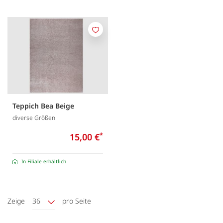
Merken
Teppich Bea Beige
diverse Größen
15,00 €
*
In Filiale erhältlich
Zeige
36
pro Seite