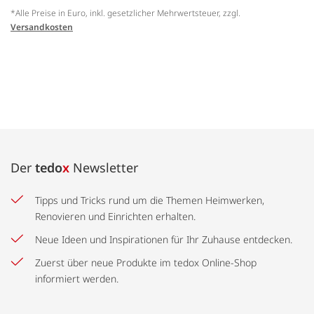
*Alle Preise in Euro, inkl. gesetzlicher Mehrwertsteuer, zzgl.
Versandkosten
Der
tedo
x
Newsletter
Tipps und Tricks rund um die Themen Heimwerken,
Renovieren und Einrichten erhalten.
Neue Ideen und Inspirationen für Ihr Zuhause entdecken.
Zuerst über neue Produkte im tedox Online-Shop
informiert werden.