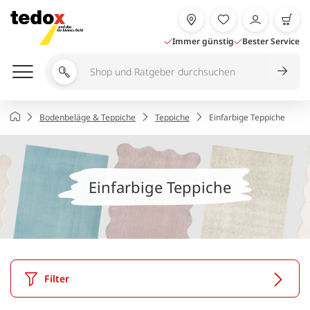
Zum
Inhalt
springen
Immer günstig
Bester Service
Shop
und
Ratgeber
Startseite
Bodenbeläge & Teppiche
Teppiche
Einfarbige Teppiche
durchsuchen
Einfarbige Teppiche
Filter