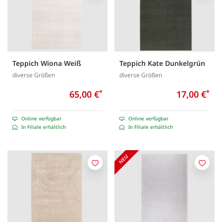
Teppich Wiona Weiß
Teppich Kate Dunkelgrün
diverse Größen
diverse Größen
65,00 €
*
17,00 €
*
Online verfügbar
Online verfügbar
In Filiale erhältlich
In Filiale erhältlich
Merken
Merk