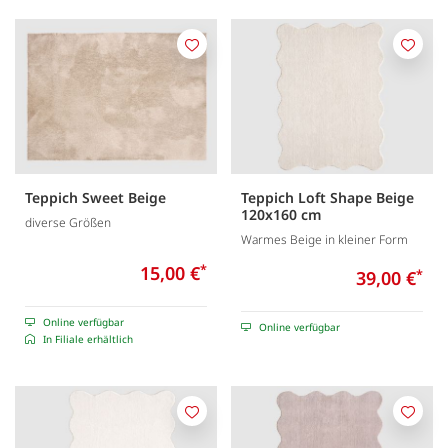
Merken
Merk
Teppich Sweet Beige
Teppich Loft Shape Beige
120x160 cm
diverse Größen
Warmes Beige in kleiner Form
15,00 €
*
39,00 €
*
Online verfügbar
Online verfügbar
In Filiale erhältlich
Merken
Merk