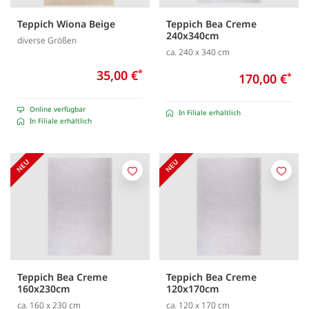
Teppich Wiona Beige
Teppich Bea Creme
240x340cm
diverse Größen
ca. 240 x 340 cm
35,00 €
*
170,00 €
*
Online verfügbar
In Filiale erhältlich
In Filiale erhältlich
Merken
Merk
Teppich Bea Creme
Teppich Bea Creme
160x230cm
120x170cm
ca. 160 x 230 cm
ca. 120 x 170 cm