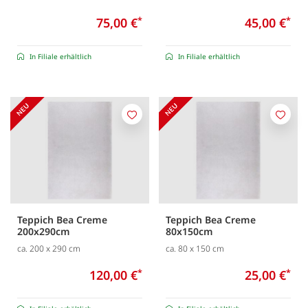
75,00 €
*
45,00 €
*
In Filiale erhältlich
In Filiale erhältlich
Merken
Merk
Teppich Bea Creme
Teppich Bea Creme
200x290cm
80x150cm
ca. 200 x 290 cm
ca. 80 x 150 cm
120,00 €
*
25,00 €
*