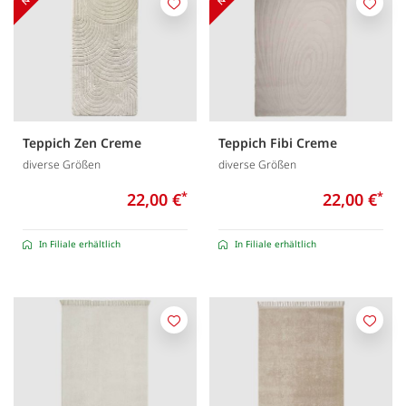
Merken
Merk
Teppich Zen Creme
Teppich Fibi Creme
diverse Größen
diverse Größen
22,00 €
*
22,00 €
*
In Filiale erhältlich
In Filiale erhältlich
Merken
Merk