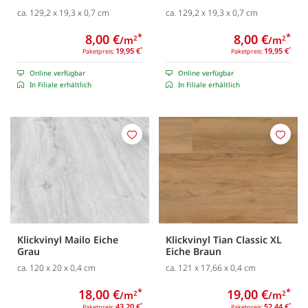
ca. 129,2 x 19,3 x 0,7 cm
ca. 129,2 x 19,3 x 0,7 cm
8,00 €
*
8,00 €
*
/m
/m
2
2
19,95 €
*
19,95 €
*
Paketpreis:
Paketpreis:
Online verfügbar
Online verfügbar
In Filiale erhältlich
In Filiale erhältlich
Merken
Merk
Klickvinyl Mailo Eiche
Klickvinyl Tian Classic XL
Grau
Eiche Braun
ca. 120 x 20 x 0,4 cm
ca. 121 x 17,66 x 0,4 cm
18,00 €
*
19,00 €
*
/m
/m
2
2
43,20 €
*
52,44 €
*
Paketpreis:
Paketpreis: