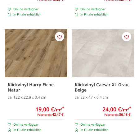
Online verfügbar
Online verfügbar
In Filiale erhältlich
In Filiale erhältlich
Merken
Merk
Klickvinyl Harry Eiche
Klickvinyl Caesar XL Grau,
Natur
Beige
ca. 122 x 22,9 x 0,4 cm
ca. 83 x 47 x 0,4 cm
19,00 €
*
24,00 €
*
/m
/m
2
2
42,47 €
*
56,18 €
*
Paketpreis:
Paketpreis:
Online verfügbar
Online verfügbar
In Filiale erhältlich
In Filiale erhältlich