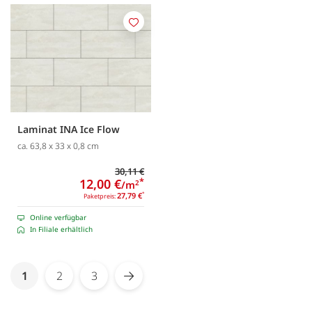
Merken
Laminat INA Ice Flow
ca. 63,8 x 33 x 0,8 cm
30,11 €
12,00 €
*
/m
2
27,79 €
*
Paketpreis:
Online verfügbar
In Filiale erhältlich
Seite
You're currently reading page
1
2
3
Seite
Seite
Seite
Weiter