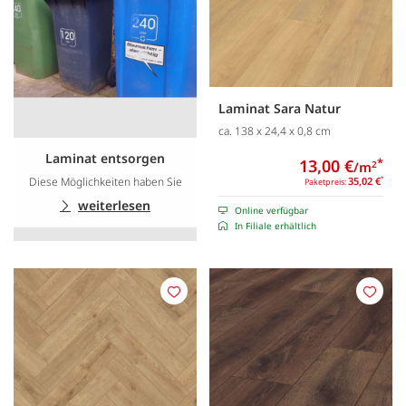
Laminat Sara Natur
ca. 138 x 24,4 x 0,8 cm
Laminat entsorgen
13,00 €
*
/m
2
Diese Möglichkeiten haben Sie
35,02 €
*
Paketpreis:
weiterlesen
Online verfügbar
In Filiale erhältlich
Merken
Merk