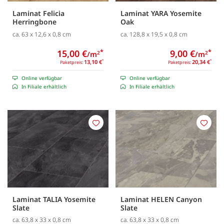
Laminat Felicia
Laminat YARA Yosemite
Herringbone
Oak
ca. 63 x 12,6 x 0,8 cm
ca. 128,8 x 19,5 x 0,8 cm
15,00 €
*
9,00 €
*
/m
/m
2
2
13,10 €
*
20,34 €
*
Paketpreis:
Paketpreis:
Online verfügbar
Online verfügbar
In Filiale erhältlich
In Filiale erhältlich
Merken
Merk
Laminat TALIA Yosemite
Laminat HELEN Canyon
Slate
Slate
ca. 63,8 x 33 x 0,8 cm
ca. 63,8 x 33 x 0,8 cm