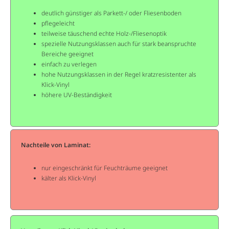
deutlich günstiger als Parkett-/ oder Fliesenboden
pflegeleicht
teilweise täuschend echte Holz-/Fliesenoptik
spezielle Nutzungsklassen auch für stark beanspruchte
Bereiche geeignet
einfach zu verlegen
hohe Nutzungsklassen in der Regel kratzresistenter als
Klick-Vinyl
höhere UV-Beständigkeit
Nachteile von Laminat:
nur eingeschränkt für Feuchträume geeignet
kälter als Klick-Vinyl