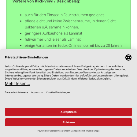
Vorteile von Klick-Vinyl / Designbelag:
auch für den Einsatz in Feuchträumen geeignet
pflegeleicht und keine Zwischenräume, in denen Sicht
Bakterien o.Ä. sammeln können.
geringere Aufbauhöhe als Laminat
fußwärmer und leiser als Laminat
einige Varianten im tedox Onlineshop mit bis zu 20 Jahren
Garantie auf Abriebbeständigkeit
Nachteile von Klick Vinyl / Designbelag:
in der Regel teurer als Laminat
verklebte Designbeläge schwer entfernbar
nicht so kratzfest wie Laminat
Trittschalldämmung für Laminat und Klick-Vinyl