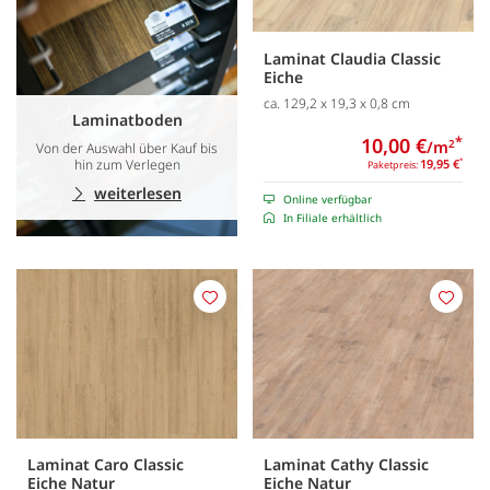
Laminat Claudia Classic
Eiche
ca. 129,2 x 19,3 x 0,8 cm
Laminatboden
10,00 €
*
/m
2
Von der Auswahl über Kauf bis
hin zum Verlegen
19,95 €
*
Paketpreis:
weiterlesen
Online verfügbar
In Filiale erhältlich
Merken
Merk
Laminat Caro Classic
Laminat Cathy Classic
Eiche Natur
Eiche Natur