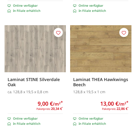
Online verfügbar
Online verfügbar
In Filiale erhältlich
In Filiale erhältlich
Merken
Merk
Laminat STINE Silverdale
Laminat THEA Hawkwings
Oak
Beech
ca. 128,8 x 19,5 x 0,8 cm
128,8 x 19,5 x 1 cm
9,00 €
*
13,00 €
*
/m
/m
2
2
20,34 €
*
22,86 €
*
Paketpreis:
Paketpreis:
Online verfügbar
Online verfügbar
In Filiale erhältlich
In Filiale erhältlich