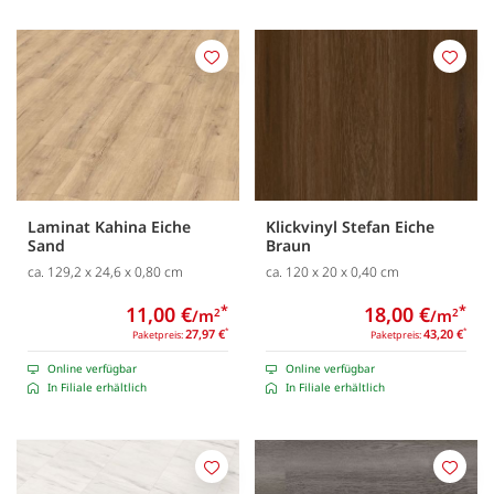
Merken
Merk
Laminat Kahina Eiche
Klickvinyl Stefan Eiche
Sand
Braun
ca. 129,2 x 24,6 x 0,80 cm
ca. 120 x 20 x 0,40 cm
11,00 €
*
18,00 €
*
/m
/m
2
2
27,97 €
*
43,20 €
*
Paketpreis:
Paketpreis:
Online verfügbar
Online verfügbar
In Filiale erhältlich
In Filiale erhältlich
Merken
Merk