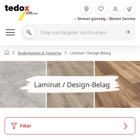
Zum
Inhalt
springen
Immer günstig
Bester Service
Shop
und
Ratgeber
Startseite
Bodenbeläge & Teppiche
Laminat / Design-Belag
durchsuchen
Laminat / Design-Belag
Filter