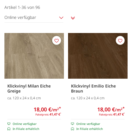
Artikel
1
-
36
von
96
Online verfügbar
Aufsteigend
sortieren
Merken
Merk
Klickvinyl Milan Eiche
Klickvinyl Emilio Eiche
Greige
Braun
ca. 120 x 24 x 0,4 cm
ca. 120 x 24 x 0,4 cm
18,00 €
*
18,00 €
*
/m
/m
2
2
41,47 €
*
41,47 €
*
Paketpreis:
Paketpreis:
Online verfügbar
Online verfügbar
In Filiale erhältlich
In Filiale erhältlich