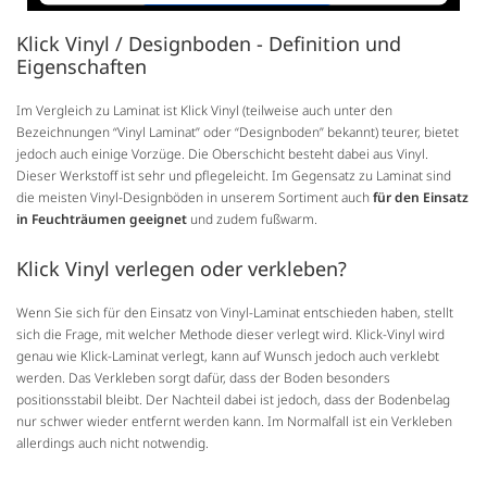
Akzeptieren
Klick Vinyl / Designboden - Definition und
Eigenschaften
powered by
Usercentrics Consent Management
Platform
&
Trusted Shops
Im Vergleich zu Laminat ist Klick Vinyl (teilweise auch unter den
Bezeichnungen “Vinyl Laminat” oder “Designboden” bekannt) teurer, bietet
jedoch auch einige Vorzüge. Die Oberschicht besteht dabei aus Vinyl.
Dieser Werkstoff ist sehr und pflegeleicht. Im Gegensatz zu Laminat sind
die meisten Vinyl-Designböden in unserem Sortiment auch
für den Einsatz
in Feuchträumen geeignet
und zudem fußwarm.
Klick Vinyl verlegen oder verkleben?
Wenn Sie sich für den Einsatz von Vinyl-Laminat entschieden haben, stellt
sich die Frage, mit welcher Methode dieser verlegt wird. Klick-Vinyl wird
genau wie Klick-Laminat verlegt, kann auf Wunsch jedoch auch verklebt
werden. Das Verkleben sorgt dafür, dass der Boden besonders
positionsstabil bleibt. Der Nachteil dabei ist jedoch, dass der Bodenbelag
nur schwer wieder entfernt werden kann. Im Normalfall ist ein Verkleben
allerdings auch nicht notwendig.