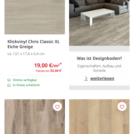
Klickvinyl Chris Classic XL
Eiche Greige
ca. 121 x 17,6 x 0,4 cm
Was ist Designboden?
19,00 €
*
/m
2
Eigenschaften, Aufbau und
Vorteile
52,44 €
*
Paketpreis:
weiterlesen
Online verfügbar
In Filiale erhältlich
Merken
Merk