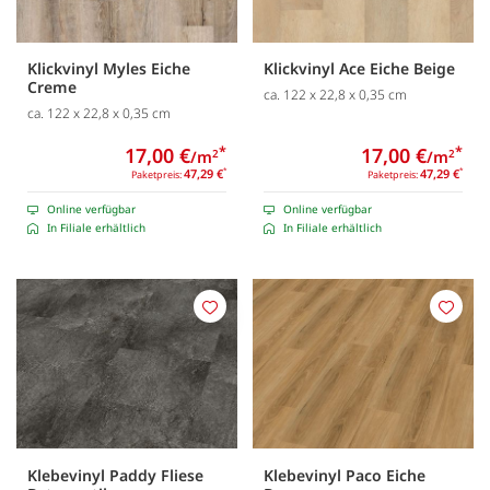
Klickvinyl Myles Eiche
Klickvinyl Ace Eiche Beige
Creme
ca. 122 x 22,8 x 0,35 cm
ca. 122 x 22,8 x 0,35 cm
17,00 €
*
17,00 €
*
/m
/m
2
2
47,29 €
*
47,29 €
*
Paketpreis:
Paketpreis:
Online verfügbar
Online verfügbar
In Filiale erhältlich
In Filiale erhältlich
Merken
Merk
Klebevinyl Paddy Fliese
Klebevinyl Paco Eiche