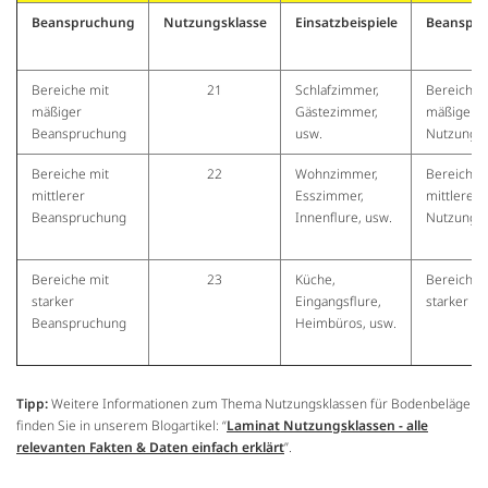
Beanspruchung
Nutzungsklasse
Einsatzbeispiele
Beanspr
Bereiche mit
21
Schlafzimmer,
Bereiche 
mäßiger
Gästezimmer,
mäßiger
Beanspruchung
usw.
Nutzung
Bereiche mit
22
Wohnzimmer,
Bereiche 
mittlerer
Esszimmer,
mittlerer
Beanspruchung
Innenflure, usw.
Nutzung
Bereiche mit
23
Küche,
Bereiche 
starker
Eingangsflure,
starker N
Beanspruchung
Heimbüros, usw.
Tipp:
Weitere Informationen zum Thema Nutzungsklassen für Bodenbeläge
finden Sie in unserem Blogartikel: “
Laminat Nutzungsklassen - alle
relevanten Fakten & Daten einfach erklärt
”.