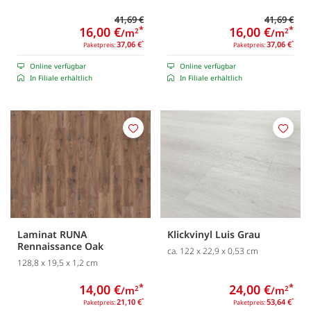
41,69 €
41,69 €
16,00 €
*
16,00 €
*
/m
/m
2
2
37,06 €
*
37,06 €
*
Paketpreis:
Paketpreis:
Online verfügbar
Online verfügbar
In Filiale erhältlich
In Filiale erhältlich
Merken
Merk
Laminat RUNA
Klickvinyl Luis Grau
Rennaissance Oak
ca. 122 x 22,9 x 0,53 cm
128,8 x 19,5 x 1,2 cm
14,00 €
*
24,00 €
*
/m
/m
2
2
21,10 €
*
53,64 €
*
Paketpreis:
Paketpreis: