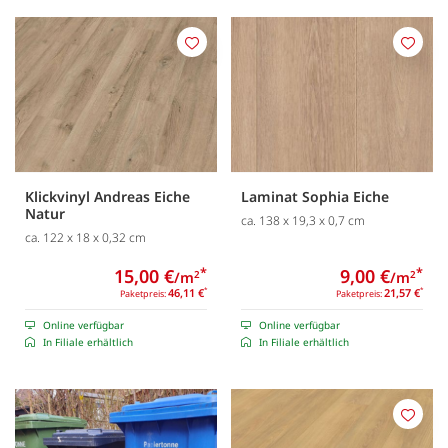
Merken
Merk
Klickvinyl Andreas Eiche
Laminat Sophia Eiche
Natur
ca. 138 x 19,3 x 0,7 cm
ca. 122 x 18 x 0,32 cm
15,00 €
*
9,00 €
*
/m
/m
2
2
46,11 €
*
21,57 €
*
Paketpreis:
Paketpreis:
Online verfügbar
Online verfügbar
In Filiale erhältlich
In Filiale erhältlich
Merk