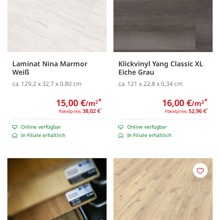
Laminat Nina Marmor
Klickvinyl Yang Classic XL
Weiß
Eiche Grau
ca. 129,2 x 32,7 x 0,80 cm
ca. 121 x 22,8 x 0,34 cm
15,00 €
*
16,00 €
*
/m
/m
2
2
38,02 €
*
52,96 €
*
Paketpreis:
Paketpreis:
Online verfügbar
Online verfügbar
In Filiale erhältlich
In Filiale erhältlich
Merk