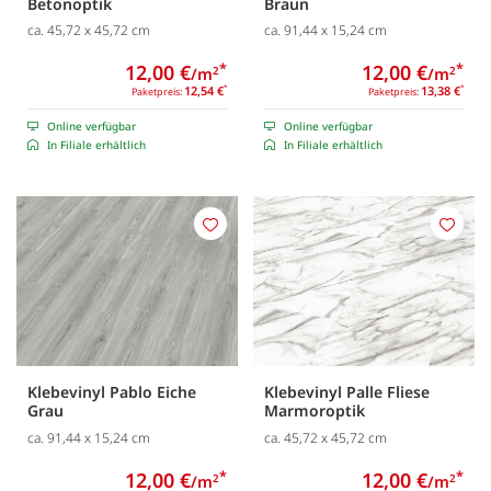
Betonoptik
Braun
ca. 45,72 x 45,72 cm
ca. 91,44 x 15,24 cm
12,00 €
*
12,00 €
*
/m
/m
2
2
12,54 €
*
13,38 €
*
Paketpreis:
Paketpreis:
Online verfügbar
Online verfügbar
In Filiale erhältlich
In Filiale erhältlich
Merken
Merk
Klebevinyl Pablo Eiche
Klebevinyl Palle Fliese
Grau
Marmoroptik
ca. 91,44 x 15,24 cm
ca. 45,72 x 45,72 cm
12,00 €
*
12,00 €
*
/m
/m
2
2