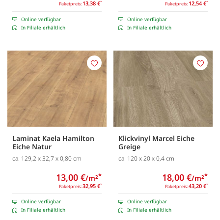
13,38 €
*
12,54 €
*
Paketpreis:
Paketpreis:
Online verfügbar
Online verfügbar
In Filiale erhältlich
In Filiale erhältlich
Merken
Merk
Laminat Kaela Hamilton
Klickvinyl Marcel Eiche
Eiche Natur
Greige
ca. 129,2 x 32,7 x 0,80 cm
ca. 120 x 20 x 0,4 cm
13,00 €
*
18,00 €
*
/m
/m
2
2
32,95 €
*
43,20 €
*
Paketpreis:
Paketpreis:
Online verfügbar
Online verfügbar
In Filiale erhältlich
In Filiale erhältlich