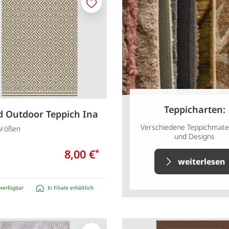
Merken
Teppicharten:
d Outdoor Teppich Ina
Verschiedene Teppichmater
Größen
und Designs
8,00 €
*
weiterlesen
verfügbar
In Filiale erhältlich