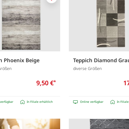
Merken
h Phoenix Beige
Teppich Diamond Gra
Größen
diverse Größen
9,50 €
1
*
verfügbar
In Filiale erhältlich
Online verfügbar
In Filial