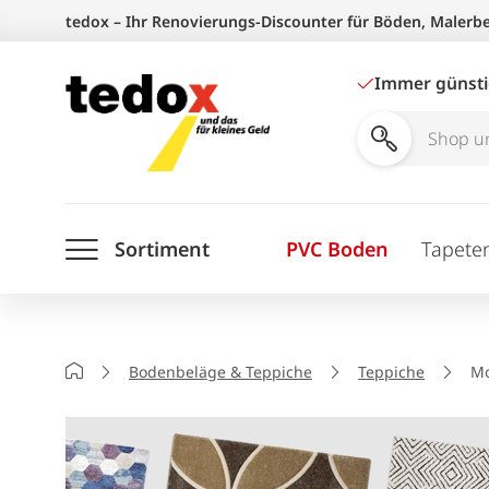
Zum
tedox – Ihr Renovierungs-Discounter für Böden, Malerb
Inhalt
springen
Immer günst
Shop
und
Ratgeber
Sortiment
PVC Boden
Tapete
durchsuchen
Startseite
Bodenbeläge & Teppiche
Teppiche
Mo