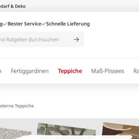
edarf & Deko
ig
Bester Service
Schnelle Lieferung
n
Fertiggardinen
Teppiche
Maß-Plissees
R
derne Teppiche