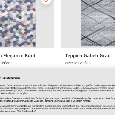
Merken
h Elegance Bunt
Teppich Gabeh Grau
Größen
diverse Größen
29,00 €
3
*
verfügbar
In Filiale erhältlich
Online verfügbar
In Filial