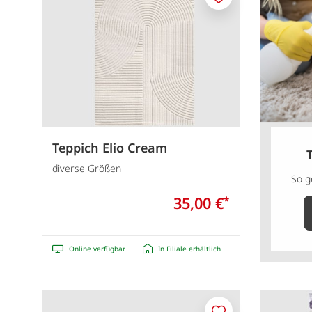
Merken
Teppich Elio Cream
diverse Größen
So g
35,00 €
*
Online verfügbar
In Filiale erhältlich