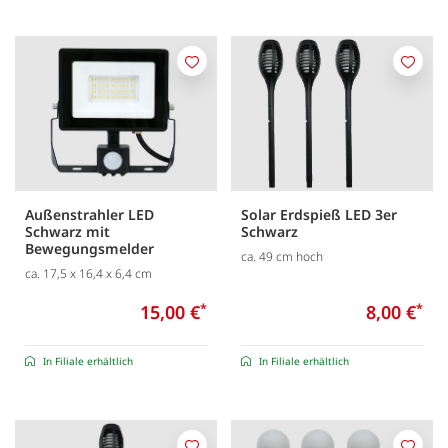
Merken
Merk
Außenstrahler LED
Solar Erdspieß LED 3er
Schwarz mit
Schwarz
Bewegungsmelder
ca. 49 cm hoch
ca. 17,5 x 16,4 x 6,4 cm
15,00 €
*
8,00 €
*
In Filiale erhältlich
In Filiale erhältlich