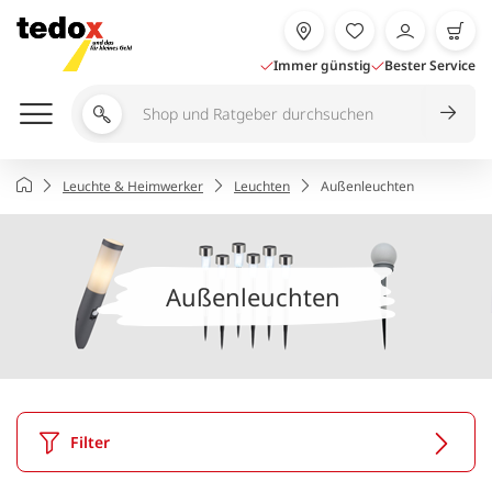
Zum
Inhalt
springen
Immer günstig
Bester Service
Shop
und
Ratgeber
Startseite
Leuchte & Heimwerker
Leuchten
Außenleuchten
durchsuchen
Außenleuchten
Filter