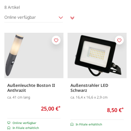
8
Artikel
Online verfügbar
Aufsteigend
sortieren
Merken
Merk
Außenleuchte Boston II
Außenstrahler LED
Anthrazit
Schwarz
ca. 41 cm lang
ca. 16,4 x 16,6 x 2,9 cm
25,00 €
*
8,50 €
*
Online verfügbar
In Filiale erhältlich
In Filiale erhältlich