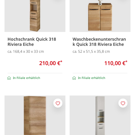
Hochschrank Quick 318
Waschbeckenunterschran
Riviera Eiche
k Quick 318 Riviera Eiche
ca. 168,4 x 30 x 33 cm
ca. 52 x 51,5 x 35,8 cm
210,00 €
*
110,00 €
*
In Filiale erhältlich
In Filiale erhältlich
Merken
Merk