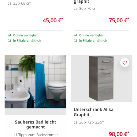
graphit
ca. 33 x 68 cm
ca. 30 x 70 cm
45,00 €
*
75,00 €
*
Online verfügbar
Online verfügbar
In Filiale erhältlich
In Filiale erhältlich
Merk
Unterschrank Alika
Graphit
Sauberes Bad leicht
ca. 30 x 72 x 33cm
gemacht
98,00 €
*
11 Tipps zum Badezimmer