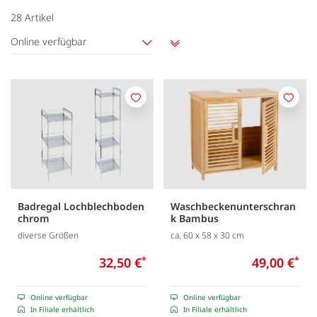
28
Artikel
Online verfügbar
Aufsteigend
sortieren
Merken
Merk
Badregal Lochblechboden
Waschbeckenunterschran
chrom
k Bambus
diverse Größen
ca. 60 x 58 x 30 cm
32,50 €
*
49,00 €
*
Online verfügbar
Online verfügbar
In Filiale erhältlich
In Filiale erhältlich