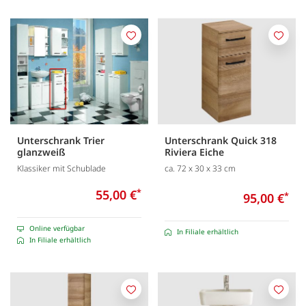
Merken
Merk
Unterschrank Trier
Unterschrank Quick 318
glanzweiß
Riviera Eiche
Klassiker mit Schublade
ca. 72 x 30 x 33 cm
55,00 €
*
95,00 €
*
Online verfügbar
In Filiale erhältlich
In Filiale erhältlich
Merken
Merk