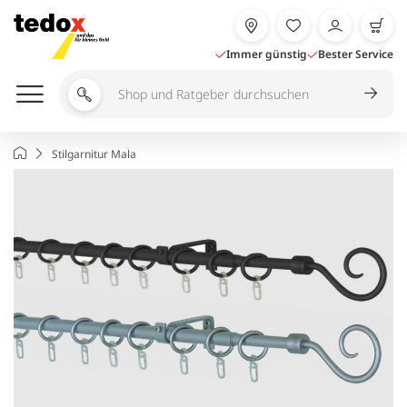
Zum
Inhalt
springen
Immer günstig
Bester Service
Shop
und
Ratgeber
Startseite
Stilgarnitur Mala
durchsuchen