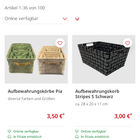
Artikel
1
-
36
von
100
Online verfügbar
Aufsteigend
sortieren
Merken
Merk
Aufbewahrungskörbe Pia
Aufbewahrungskorb
Stripes S Schwarz
diverse Farben und Größen
ca. 28 x 20 x 11 cm
3,50 €
*
3,00 €
*
Online verfügbar
Online verfügbar
In Filiale erhältlich
In Filiale erhältlich