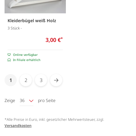
Kleiderbügel weiß Holz
3 Stück -
3,00 €
*
Online verfügbar
In Filiale erhältlich
Seite
You're currently reading page
1
2
3
Seite
Seite
Seite
Weiter
Zeige
36
pro Seite
*Alle Preise in Euro, inkl. gesetzlicher Mehrwertsteuer, zzgl.
Versandkosten