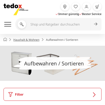
Zum
Inhalt
springen
Immer günstig
Bester Service
Shop
und
Ratgeber
Startseite
Haushalt & Wohnen
Aufbewahren / Sortieren
durchsuchen
Aufbewahren / Sortieren
Filter