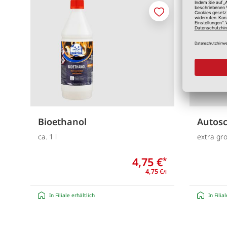
Merken
Bioethanol
Auto
ca. 1 l
extra gr
4,75 €
*
4,75 €
/l
In Filiale erhältlich
In Filia