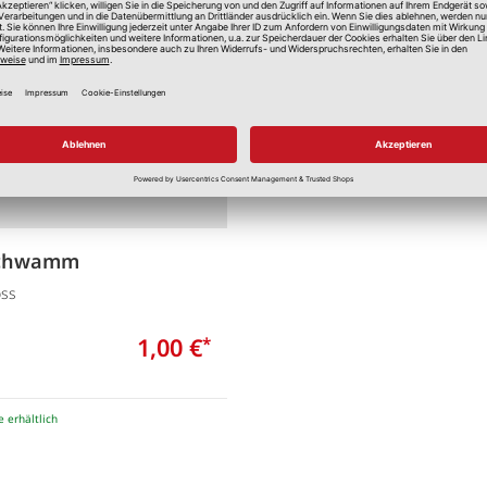
Merken
schwamm
oss
1,00 €
*
le erhältlich