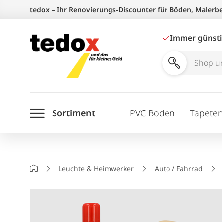
Zum
tedox – Ihr Renovierungs-Discounter für Böden, Malerb
Inhalt
springen
Immer günst
Shop
und
Ratgeber
Sortiment
PVC Boden
Tapete
durchsuchen
Startseite
Leuchte & Heimwerker
Auto / Fahrrad