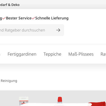
edarf & Deko
ig
Bester Service
Schnelle Lieferung
n
Fertiggardinen
Teppiche
Maß-Plissees
Ra
Reinigung