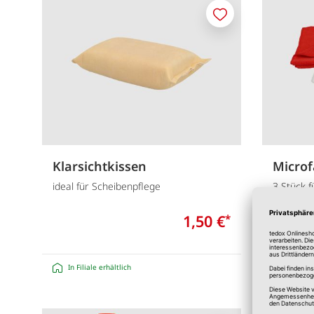
Merken
Klarsichtkissen
Microf
ideal für Scheibenpflege
3 Stück 
1,50 €
*
In Filiale erhältlich
In Filia