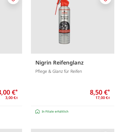
Merken
Merken
Nigrin Reifenglanz
Pflege & Glanz für Reifen
3,00 €
8,50 €
*
*
3,00 €
17,00 €
/l
/l
In Filiale erhältlich