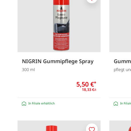
Merken
NIGRIN Gummipflege Spray
Gummi-
300 ml
pflegt u
5,50 €
*
18,33 €
/l
In Filiale erhältlich
In Filia