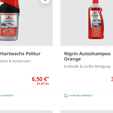
Merken
 Hartwachs Politur
Nigrin Autoshampoo
Orange
glättet & konserviert
kraftvolle & sanfte Reinigung
6,50 €
*
21,67 €
/l
le erhältlich
In Filiale erhältlich