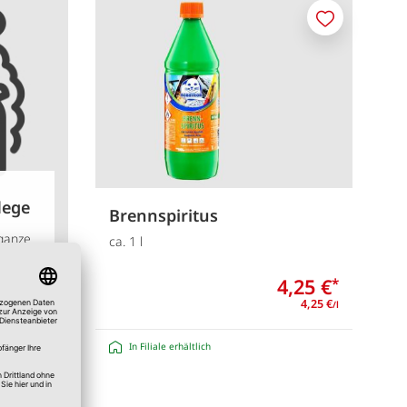
Merken
lege
Brennspiritus
 ganze
ca. 1 l
o:
4,25 €
*
4,25 €
/l
In Filiale erhältlich