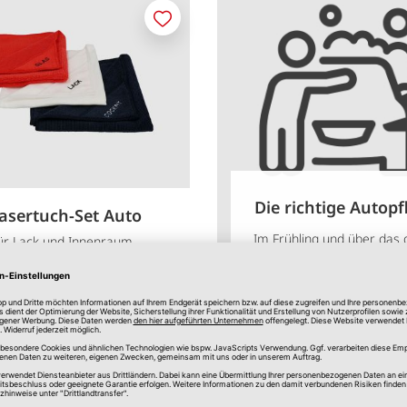
Merken
Die richtige Autopf
asertuch-Set Auto
Im Frühling und über das
für Lack und Innenraum
Jahr ein sauberes Aut
8,50 €
*
weiterlesen
le erhältlich