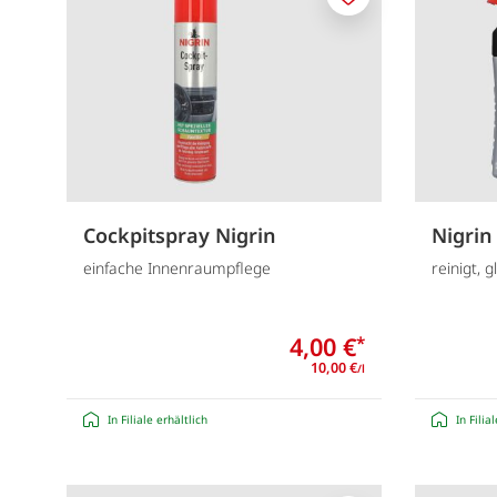
Merken
Cockpitspray Nigrin
Nigrin
einfache Innenraumpflege
reinigt, 
4,00 €
*
10,00 €
/l
In Filiale erhältlich
In Filia