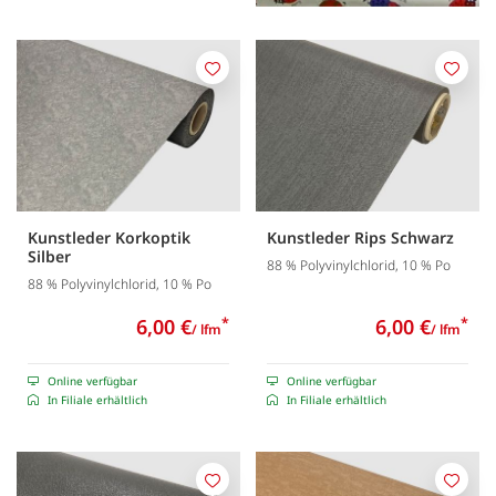
Merken
Merk
Kunstleder Korkoptik
Kunstleder Rips Schwarz
Silber
88 % Polyvinylchlorid, 10 % Po
88 % Polyvinylchlorid, 10 % Po
6,00 €
*
6,00 €
*
/ lfm
/ lfm
Online verfügbar
Online verfügbar
In Filiale erhältlich
In Filiale erhältlich
Merken
Merk