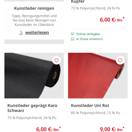
Kupfer
Kunstleder reinigen
73 % Polyvinylchlorid, 24 % Po
Tipps, Reinigungsmittel und
6,00 €
*
No-Gos beim Reinigen von
/ lfm
Kunstleder im Überblick
weiterlesen
Online verfügbar
In Filiale erhältlich
Merken
Merk
Kunstleder geprägt Karo
Kunstleder Uni Rot
Schwarz
85 % Polyvinylchlorid, 15 % Po
73 % Polyvinylchlorid, 24 % Po
6,00 €
*
9,00 €
*
/ lfm
/ lfm