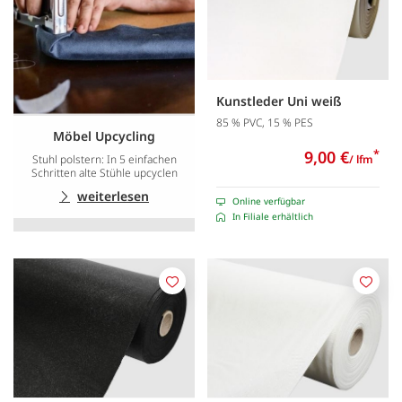
Kunstleder Uni weiß
85 % PVC, 15 % PES
Möbel Upcycling
9,00 €
*
Stuhl polstern: In 5 einfachen
/ lfm
Schritten alte Stühle upcyclen
weiterlesen
Online verfügbar
In Filiale erhältlich
Merken
Merk