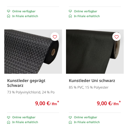
Online verfügbar
Online verfügbar
In Filiale erhältlich
In Filiale erhältlich
Merken
Merk
Kunstleder geprägt
Kunstleder Uni schwarz
Schwarz
85 % PVC, 15 % Polyester
73 % Polyvinylchlorid, 24 % Po
9,00 €
*
9,00 €
*
/ lfm
/ lfm
Online verfügbar
Online verfügbar
In Filiale erhältlich
In Filiale erhältlich