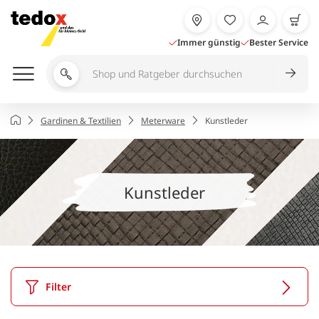
Zum
Inhalt
springen
Immer günstig
Bester Service
Shop
und
Ratgeber
Startseite
Gardinen & Textilien
Meterware
Kunstleder
durchsuchen
Kunstleder
Filter