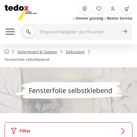
Zum
Inhalt
springen
Immer günstig
Bester Service
Shop
und
Ratgeber
Startseite
Malerbedarf & Tapeten
Dekoration
durchsuchen
Fensterfolie selbstklebend
Fensterfolie selbstklebend
Filter