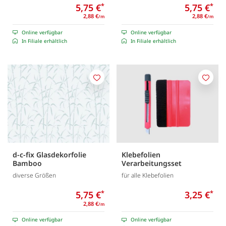
5,75 €
*
5,75 €
*
2,88 €
2,88 €
/m
/m
Online verfügbar
Online verfügbar
In Filiale erhältlich
In Filiale erhältlich
Merken
Merk
d-c-fix Glasdekorfolie
Klebefolien
Bamboo
Verarbeitungsset
diverse Größen
für alle Klebefolien
5,75 €
*
3,25 €
*
2,88 €
/m
Online verfügbar
Online verfügbar