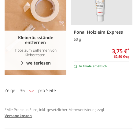
Ponal Holzleim Express
Kleberückstände
60 g
entfernen
3,75 €
*
Tipps zum Entfernen von
Kleberesten.
62,50 €
/kg
weiterlesen
In Filiale erhältlich
Zeige
36
pro Seite
*Alle Preise in Euro, inkl. gesetzlicher Mehrwertsteuer, zzgl.
Versandkosten