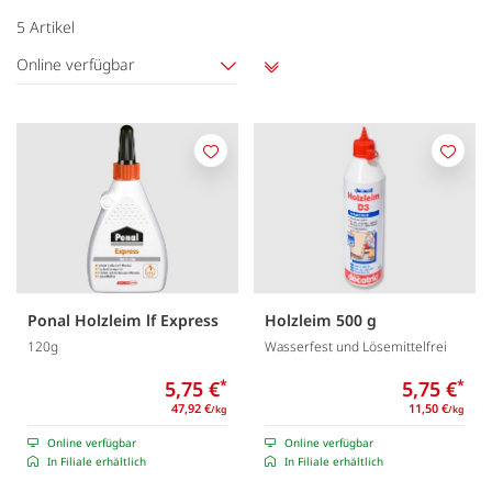
5
Artikel
Online verfügbar
Aufsteigend
sortieren
Merken
Merk
Ponal Holzleim lf Express
Holzleim 500 g
120g
Wasserfest und Lösemittelfrei
5,75 €
*
5,75 €
*
47,92 €
11,50 €
/kg
/kg
Online verfügbar
Online verfügbar
In Filiale erhältlich
In Filiale erhältlich