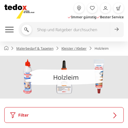
Zum
Inhalt
springen
Immer günstig
Bester Service
Shop
und
Ratgeber
Startseite
Malerbedarf & Tapeten
Kleister / Kleber
Holzleim
durchsuchen
Holzleim
Filter