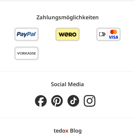
Zahlungs­möglich­keiten
Social Media
tedo
x
Blog