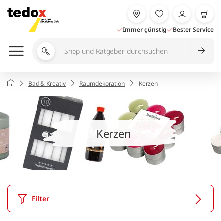
Zum
Inhalt
springen
Immer günstig
Bester Service
Shop
und
Ratgeber
Startseite
Bad & Kreativ
Raumdekoration
Kerzen
durchsuchen
Kerzen
Filter