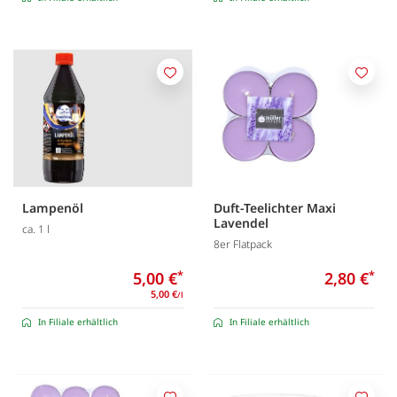
Merken
Merk
Lampenöl
Duft-Teelichter Maxi
Lavendel
ca. 1 l
8er Flatpack
5,00 €
*
2,80 €
*
5,00 €
/l
In Filiale erhältlich
In Filiale erhältlich