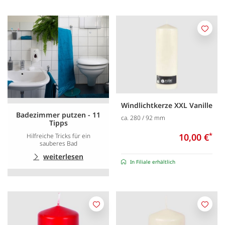
Merk
Windlichtkerze XXL Vanille
Badezimmer putzen - 11
ca. 280 / 92 mm
Tipps
10,00 €
*
Hilfreiche Tricks für ein
sauberes Bad
weiterlesen
In Filiale erhältlich
Merken
Merk