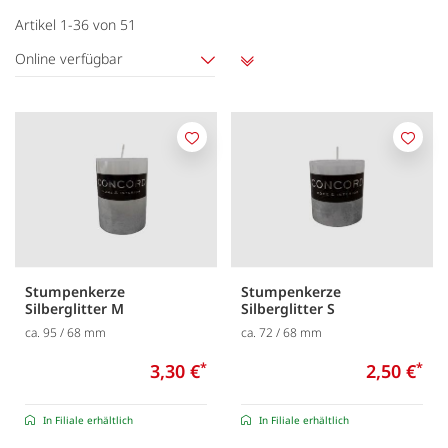
Artikel
1
-
36
von
51
Online verfügbar
Aufsteigend
sortieren
Merken
Merk
Stumpenkerze
Stumpenkerze
Silberglitter M
Silberglitter S
ca. 95 / 68 mm
ca. 72 / 68 mm
3,30 €
*
2,50 €
*
In Filiale erhältlich
In Filiale erhältlich