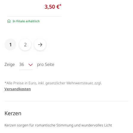
3,50 €
*
In Filiale erhältlich
Seite
You're currently reading page
1
2
Seite
Seite
Weiter
Zeige
36
pro Seite
*Alle Preise in Euro, inkl. gesetzlicher Mehrwertsteuer, zzgl.
Versandkosten
Kerzen
Kerzen sorgen für romantische Stimmung und wundervolles Licht