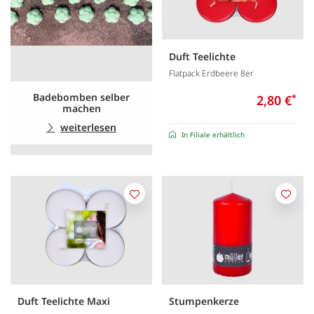
Duft Teelichte
Flatpack Erdbeere 8er
Badebomben selber
2,80 €
*
machen
weiterlesen
In Filiale erhältlich
Merken
Merk
Duft Teelichte Maxi
Stumpenkerze