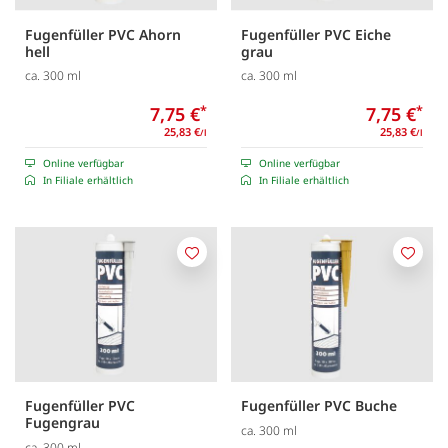
Fugenfüller PVC Ahorn
Fugenfüller PVC Eiche
hell
grau
ca. 300 ml
ca. 300 ml
7,75 €
*
7,75 €
*
25,83 €
25,83 €
/l
/l
Online verfügbar
Online verfügbar
In Filiale erhältlich
In Filiale erhältlich
Merken
Merk
Fugenfüller PVC
Fugenfüller PVC Buche
Fugengrau
ca. 300 ml
ca. 300 ml