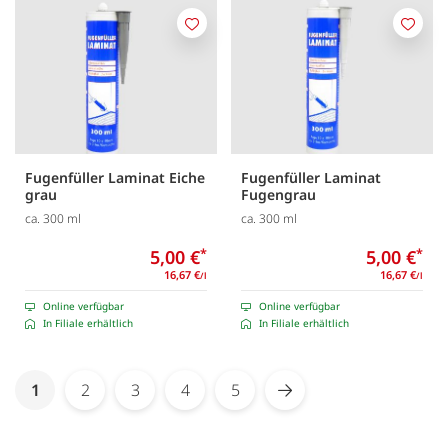
Merken
Merk
Fugenfüller Laminat Eiche
Fugenfüller Laminat
grau
Fugengrau
ca. 300 ml
ca. 300 ml
5,00 €
*
5,00 €
*
16,67 €
16,67 €
/l
/l
Online verfügbar
Online verfügbar
In Filiale erhältlich
In Filiale erhältlich
Seite
You're currently reading page
1
2
3
4
5
Seite
Seite
Seite
Seite
Seite
Weiter