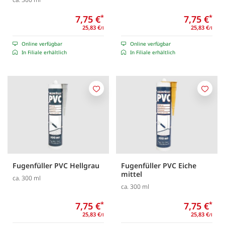
7,75 €
*
7,75 €
*
25,83 €
25,83 €
/l
/l
Online verfügbar
Online verfügbar
In Filiale erhältlich
In Filiale erhältlich
Merken
Merk
Fugenfüller PVC Hellgrau
Fugenfüller PVC Eiche
mittel
ca. 300 ml
ca. 300 ml
7,75 €
*
7,75 €
*
25,83 €
25,83 €
/l
/l