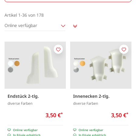
Artikel
1
-
36
von
178
Online verfügbar
Aufsteigend
sortieren
Merken
Merk
Endstück 2-tlg.
Innenecken 2-tlg.
diverse Farben
diverse Farben
3,50 €
*
3,50 €
*
Online verfügbar
Online verfügbar
In Filiale erhältlich
In Filiale erhältlich