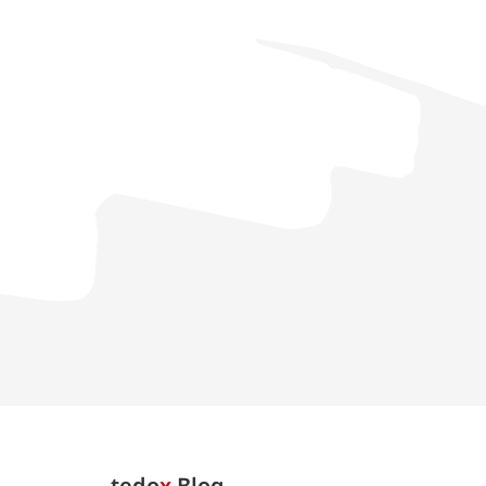
tedo
x
Blog