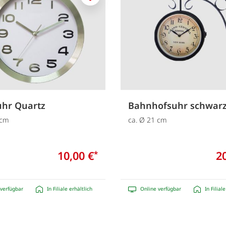
Merken
hr Quartz
Bahnhofsuhr schwar
 cm
ca. Ø 21 cm
10,00 €
2
*
verfügbar
In Filiale erhältlich
Online verfügbar
In Filial