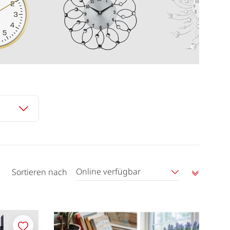
Online verfügbar
Sortieren nach
Aufstei
sortier