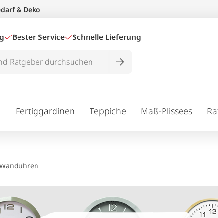
edarf & Deko
ig
Bester Service
Schnelle Lieferung
n
Fertiggardinen
Teppiche
Maß-Plissees
Ra
Wanduhren