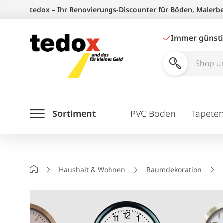
Zum
tedox – Ihr Renovierungs-Discounter für Böden, Malerb
Inhalt
springen
Immer günst
Shop
und
Ratgeber
Sortiment
PVC Boden
Tapete
durchsuchen
Startseite
Haushalt & Wohnen
Raumdekoration