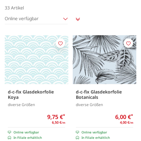
33
Artikel
Online verfügbar
Aufsteigend
sortieren
Merken
Merk
d-c-fix Glasdekorfolie
d-c-fix Glasdekorfolie
Koya
Botanicals
diverse Größen
diverse Größen
9,75 €
*
6,00 €
*
6,50 €
4,00 €
/m
/m
Online verfügbar
Online verfügbar
In Filiale erhältlich
In Filiale erhältlich