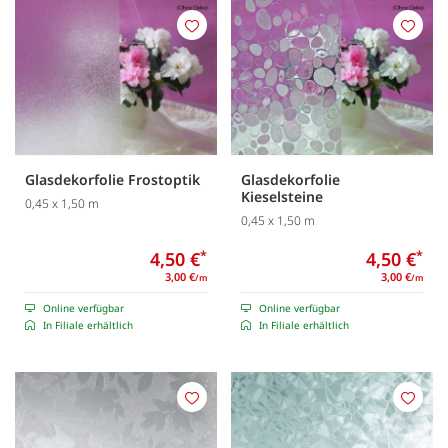
Merken
Merk
Glasdekorfolie Frostoptik
Glasdekorfolie
Kieselsteine
0,45 x 1,50 m
0,45 x 1,50 m
4,50 €
*
4,50 €
*
3,00 €
3,00 €
/m
/m
Online verfügbar
Online verfügbar
In Filiale erhältlich
In Filiale erhältlich
Merken
Merk