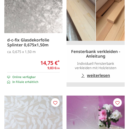
d-c-fix Glasdekorfolie
Splinter 0,675x1,50m
Fensterbank verkleiden -
ca. 0,675 x 1,50 m
Anleitung
14,75 €
*
Individuell Fensterbank
verkleiden mit Holzleisten
9,83 €
/m
weiterlesen
Online verfügbar
In Filiale erhältlich
Merken
Merk