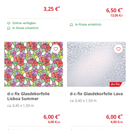
3,25 €
*
6,50 €
*
13,00 €
/l
Online verfügbar
In Filiale erhältlich
In Filiale erhältlich
Merken
Merk
d-c-fix Glasdekorfolie
d-c-fix Glasdekorfolie Lava
Lisboa Summer
ca. 0,45 x 1,50 m
ca. 0,45 x 1,50 m
6,00 €
*
6,00 €
*
4,00 €
4,00 €
/m
/m