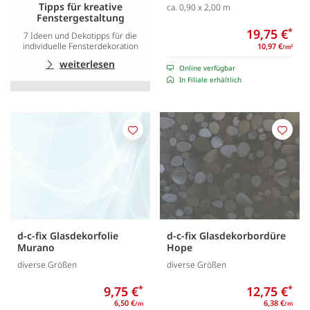
Tipps für kreative
ca. 0,90 x 2,00 m
Fenstergestaltung
19,75 €
*
7 Ideen und Dekotipps für die
individuelle Fensterdekoration
10,97 €
/m
2
weiterlesen
Online verfügbar
In Filiale erhältlich
Merken
Merk
d-c-fix Glasdekorfolie
d-c-fix Glasdekorbordüre
Murano
Hope
diverse Größen
diverse Größen
9,75 €
*
12,75 €
*
6,50 €
6,38 €
/m
/m