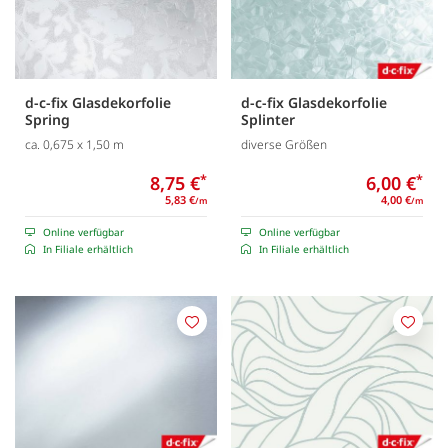
d-c-fix Glasdekorfolie
d-c-fix Glasdekorfolie
Spring
Splinter
ca. 0,675 x 1,50 m
diverse Größen
8,75 €
*
6,00 €
*
5,83 €
4,00 €
/m
/m
Online verfügbar
Online verfügbar
In Filiale erhältlich
In Filiale erhältlich
Merken
Merk