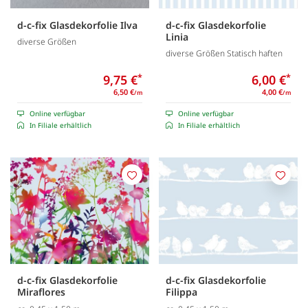
d-c-fix Glasdekorfolie Ilva
d-c-fix Glasdekorfolie
Linia
diverse Größen
diverse Größen Statisch haften
9,75 €
*
6,00 €
*
6,50 €
4,00 €
/m
/m
Online verfügbar
Online verfügbar
In Filiale erhältlich
In Filiale erhältlich
Merken
Merk
d-c-fix Glasdekorfolie
d-c-fix Glasdekorfolie
Miraflores
Filippa