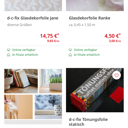
d-c-fix Glasdekorfolie Jane
Glasdekorfolie Ranke
diverse Größen
ca. 0,45 x 1,50 m
14,75 €
*
4,50 €
*
9,83 €
3,00 €
/m
/m
Online verfügbar
Online verfügbar
In Filiale erhältlich
In Filiale erhältlich
Merk
d-c-fix Tönungsfolie
statisch