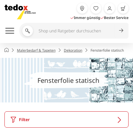
Zum
Inhalt
springen
Immer günstig
Bester Service
Shop
und
Ratgeber
Startseite
Malerbedarf & Tapeten
Dekoration
Fensterfolie statisch
durchsuchen
Fensterfolie statisch
Filter