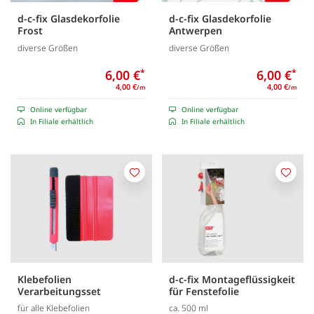
d-c-fix Glasdekorfolie
d-c-fix Glasdekorfolie
Frost
Antwerpen
diverse Größen
diverse Größen
6,00 €
*
6,00 €
*
4,00 €
4,00 €
/m
/m
Online verfügbar
Online verfügbar
In Filiale erhältlich
In Filiale erhältlich
Merken
Merk
Klebefolien
d-c-fix Montageflüssigkeit
Verarbeitungsset
für Fenstefolie
für alle Klebefolien
ca. 500 ml