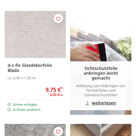
Merken
d-c-fix Glasdekorfolie
Sichtschutzfolie
Blado
anbringen leicht
gemacht
ca. 0,45 x 1,50 m
Anleitung zum Anbringen von
9,75 €
*
Fensterfolien und
Sonnenschutzfolien
6,50 €
/m
weiterlesen
Online verfügbar
In Filiale erhältlich
Merken