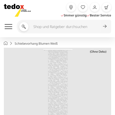
Zum
Inhalt
springen
Immer günstig
Bester Service
Shop
und
Ratgeber
Startseite
Schiebevorhang Blumen Weiß
durchsuchen