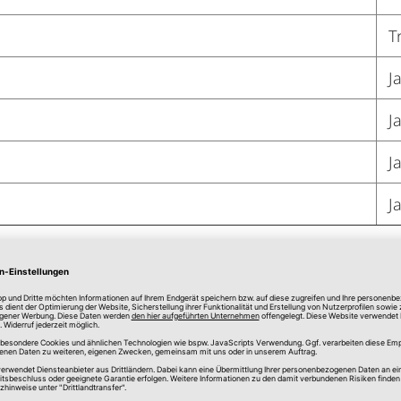
T
J
J
J
J