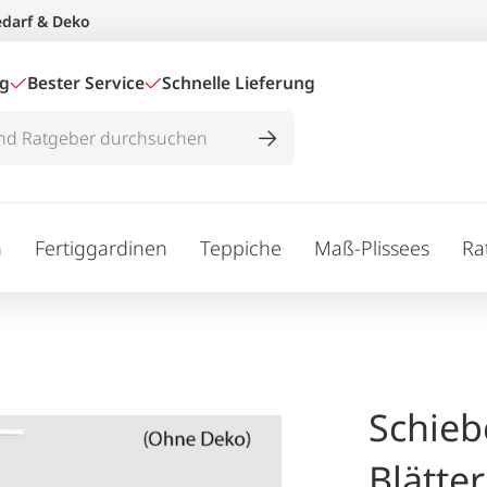
edarf & Deko
ig
Bester Service
Schnelle Lieferung
n
Fertiggardinen
Teppiche
Maß-Plissees
Ra
Schieb
Blätte