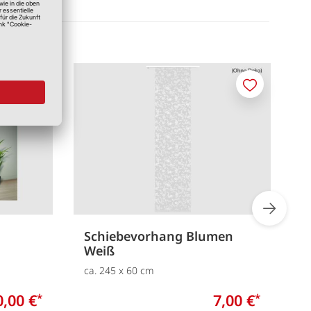
Merken
Merken
Schiebevorhang Blumen
S
Weiß
c
ca. 245 x 60 cm
0,00 €
7,00 €
*
*