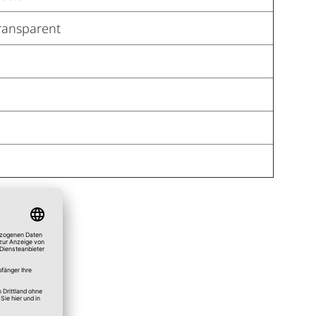
ransparent
a
a
a
a