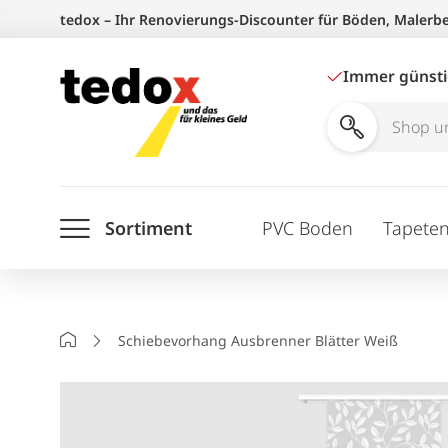
Zum
tedox – Ihr Renovierungs-Discounter für Böden, Malerb
Inhalt
springen
Immer günst
Shop
und
Ratgeber
Sortiment
PVC Boden
Tapete
durchsuchen
Startseite
Schiebevorhang Ausbrenner Blätter Weiß