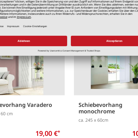
Merken
bevorhang Varadero
Schiebevorhang
monochrome
x 60 cm
ca. 245 x 60cm
19,00 €
1
*