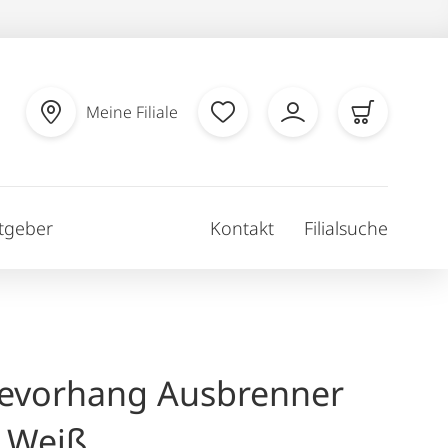
Meine Filiale
tgeber
Kontakt
Filialsuche
evorhang Ausbrenner
r Weiß